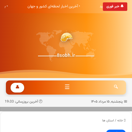
ی هشت صبح خوش آمدید
• آخرین اخبار لحظه‌ای کشور و جهان
• به
🔔 خبر فوری
8sobh.ir
☰
👤
🔍
📅 پنجشنبه, ۱۵ مرداد ۱۴۰۵
🕐 آخرین بروزرسانی: 19:33
خانه
/
استان ها