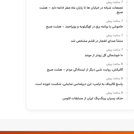
7 ساعت پیش
تجمعات شبانه در خیابان ها تا پایان ماه صفر ادامه دارد – هشت
صبح
7 ساعت پیش
خاموشی با برنامه برق در کهگیلویه و بویراحمد – هشت صبح
7 ساعت پیش
 گروه‌های کالایی مشمول
فشار هم‌زمان گرانی مواد اولیه و
منشأ صدای انفجار در قشم مشخص شد
ات با رویه جدید ارز اشخاص
افت تقاضا بر بازار پلاستیک –
7 ساعت پیش
؟ – خبرگزاری مهر…
خبرگزاری مهر…
۱۰ خوشحالی گل زودتر از موعد
8 ساعت پیش
گالیکش، روایت شبی دیگر از ایستادگی مردم – هشت صبح
8 ساعت پیش
پاسخ قالیباف به ترامپ: این دیپلماسی نمایشی، شکست خورده است
8 ساعت پیش
حذف پسران پینگ‌پنگ ایران از مسابقات لائوس