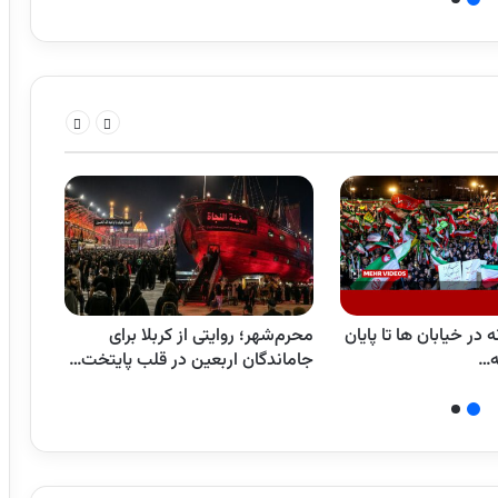
در خیابان ها تا پایان
محرم‌شهر؛ روایتی از کربلا برای
تمامی
ه…
جاماندگان اربعین در قلب پایتخت…
به سی