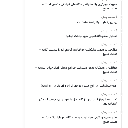
بصیرت مهم‌ترین راه مقابله با فتنه‌های فرهنگی دشمن است –
هشت صبح
5 ساعت پیش
رودری به بارسلونا پاسخ مثبت داد
5 ساعت پیش
دستیار سابق قلعه‌نویی روی نیمکت ایتالیا
5 ساعت پیش
عراقچی در پیامی درگذشت ابوالقاسم قاسم‌زاده را تسلیت گفت –
هشت صبح
6 ساعت پیش
حفاظت از میانکاله بدون مشارکت جوامع محلی امکان‌پذیر نیست –
هشت صبح
6 ساعت پیش
 اتوبوس‌های فعال تهران مجهز
آغاز بهسازی مدارس تهران بر اساس
روزنه دیپلماسی در اوج تنش؛ توافق ایران و آمریکا در راه است؟
ستم تهویه مطبوع هستند…
خواسته دانش‌آموزان – خبرگزاری…
6 ساعت پیش
کسب مدال برنز آسیا پس از ۵۴ سال با تمرین روی چمنی که مثل
آسفالت بود!
6 ساعت پیش
فشار هم‌زمان گرانی مواد اولیه و افت تقاضا بر بازار پلاستیک –
هشت صبح