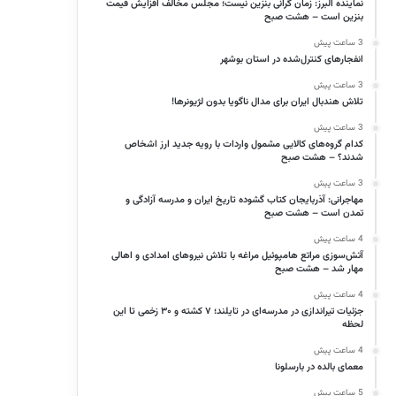
کاهش داده
نماینده البرز: زمان گرانی بنزین نیست؛ مجلس مخالف افزایش قیمت
بنزین است – هشت صبح
مطالبه ۹ ساله مردم غرب البرز محقق شد –
هشدار ر
3 ساعت پیش
انفجارهای کنترل‌شده در استان بوشهر
برگزاری…
آمریکا: 
3 ساعت پیش
تلاش هندبال ایران برای مدال ناگویا بدون لژیونرها!
3 ساعت پیش
کدام گروه‌های کالایی مشمول واردات با رویه جدید ارز اشخاص
شدند؟ – هشت صبح
3 ساعت پیش
مهاجرانی: آذربایجان کتاب گشوده تاریخ ایران و مدرسه آزادگی و
تمدن است – هشت صبح
4 ساعت پیش
آتش‌سوزی مراتع هامپوئیل مراغه با تلاش نیروهای امدادی و اهالی
مهار شد – هشت صبح
4 ساعت پیش
جزئیات تیراندازی در مدرسه‌ای در تایلند؛ ۷ کشته و ۳۰ زخمی تا این
دستیار سابق قلعه‌نویی روی
لحظه
ی بالده در بارسلونا
نیمکت ایتالیا
4 ساعت پیش
معمای بالده در بارسلونا
5 ساعت پیش