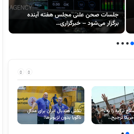
جلسات صحن علنی مجلس هفته آینده
برگزار می‌شود – خبرگزاری…
خ
اح ترکیه را به
تلاش هندبال ایران برای مدال
مریکا ترجیح…
ناگویا بدون لژیونرها!
معما