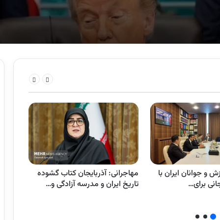
ش و جوانان ایران با
مهاجرانی: آذربایجان کتاب گشوده
عراقچ
انی برای…
تاریخ ایران و مدرسه آزادگی و…
ابوال
–…