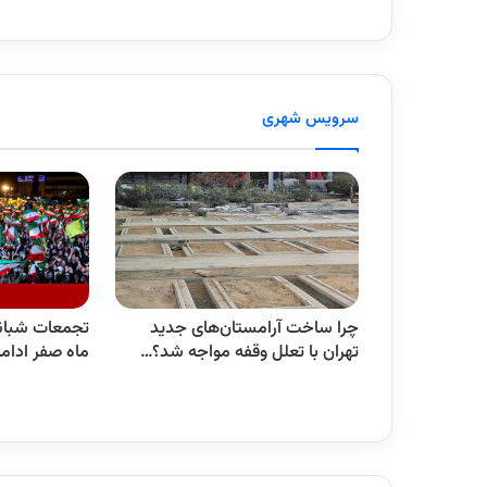
سرویس شهری
وکب سازمان
چرا ساخت آرامستان‌های جدید
تجمعات شبانه 
 زرباطیه –…
تهران با تعلل وقفه مواجه شد؟…
ماه صفر ادام