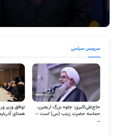
سرویس سیاسی
حداث مخزن و
حاج‌علی‌اکبری: جلوه بزرگ اربعین،
توافق وزیر ورز
ب ناحیه
حماسه حضرت زینب (س) است –
همتای آذربایج
…