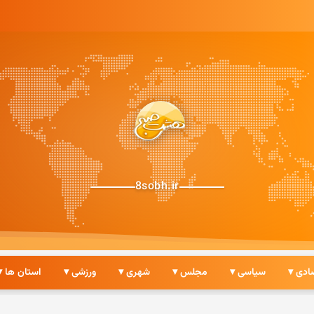
8sobh.ir
ادی ▾
سیاسی ▾
مجلس ▾
شهری ▾
ورزشی ▾
استان ها ▾