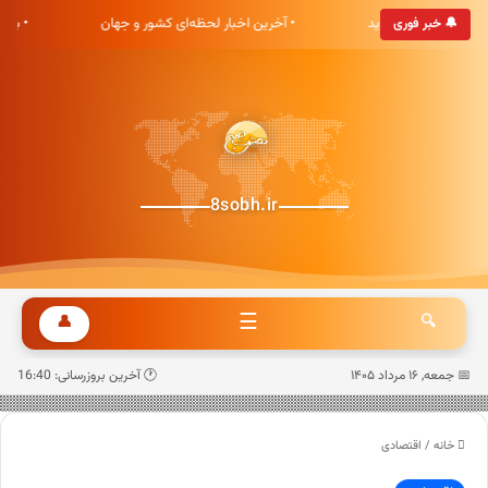
ی هشت صبح خوش آمدید
• آخرین اخبار لحظه‌ای کشور و جهان
• به
🔔 خبر فوری
8sobh.ir
☰
👤
🔍
📅 جمعه, ۱۶ مرداد ۱۴۰۵
🕐 آخرین بروزرسانی: 16:40
خانه
/
اقتصادی