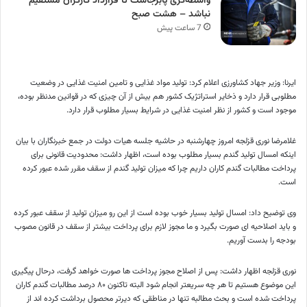
واسطه‌گری پابرجاست تا قرارداد کارگران مستقیم
نباشد – هشت صبح
7 ساعت پیش
ایرنا: وزیر جهاد کشاورزی اعلام کرد: تولید مواد غذایی و تامین امنیت غذایی در وضعیت
مطلوبی قرار دارد و ذخایر استراتژیک کشور هم بیش از آن چیزی که در قوانین مدنظر بوده،
موجود است و کشور از نظر امنیت غذایی در شرایط بسیار مطلوب قرار دارد.
غلامرضا نوری قزلجه امروز چهارشنبه در حاشیه جلسه هیات دولت در جمع خبرنگاران با بیان
اینکه امسال تولید گندم بسیار مطلوب بوده است، اظهار داشت: محدودیت قانونی برای
پرداخت مطالبات گندم کاران داریم چرا که میزان تولید گندم از سقف مقرر شده عبور کرده
است.
وی توضیح داد: امسال تولید بسیار خوب بوده است از این رو میزان تولید از سقف عبور کرده
و باید اصلاحیه ای صورت بگیرد و ما مجوز لازم برای پرداخت بیشتر از سقف در قانون مصوب
بودجه را بدست آوریم.
نوری قزلجه اظهار داشت: پس از اصلاح مجوز پرداخت ها صورت خواهد گرفت، درحال پیگیری
این موضوع هستیم تا هر چه سریعتر انجام شود البته تاکنون ۸۰ درصد مطالبات گندم کاران
پرداخت شده است و بحث مطالبه تنها در مناطقی که دیرتر محصول برداشت کرده اند از