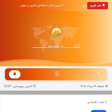
بری هشت صبح خوش آمدید
• آخرین اخبار لحظه‌ای کشور و جهان
•
🔔 خبر فوری
8sobh.ir
☰
👤
🔍
📅 جمعه, ۱۶ مرداد ۱۴۰۵
🕐 آخرین بروزرسانی: 22:01
خانه
/
اقتصادی