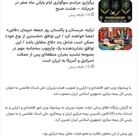
برگزاری مراسم سوگواری ایام پایانی ماه صفر در
خرم‌آباد – هشت صبح
14 دقیقه پیش
ترکیه، عربستان و پاکستان روز جمعه «پیمان دفاعی»
امضا خواهند کرد / این توافق «نخستین از نوع خود»
ممکن است شامل بند دفاع متقابل باشد / این
توافق نشان‌دهنده یک چارچوب سه‌جانبه مهم در
بحبوحه تشدید بحران منطقه‌ای پس از حملات
اسرائیل و آمریکا به ایران است
15 دقیقه پیش
با پیشنهاد وزیر امور اقتصادی و دارایی و تصویب هیئت وزیران، علی استاد هاشمی به عنوان
رئیس کل بیمه مرکزی جمهوری اسلامی ایران منصوب شد.
به گزارش پایگاه اطلاع رسانی دولت، هیئت وزیران به پیشنهاد وزیر امور اقتصادی و دارایی و به
استناد ماده (۱۹) قانون تأسیس بیمه مرکزی ایران و بیمه‌گری، علی استاد هاشمی را به عنوان
رئیس کل بیمه مرکزی جمهوری اسلامی ایران تعیین کرد.
وی پیش از این معاون نظارت و عضو هیات عامل بیمه مرکزی بود.