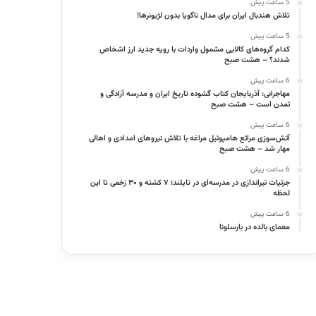
5 ساعت پیش
تلاش هندبال ایران برای مدال ناگویا بدون لژیونرها!
5 ساعت پیش
کدام گروه‌های کالایی مشمول واردات با رویه جدید ارز اشخاص
شدند؟ – هشت صبح
6 ساعت پیش
مهاجرانی: آذربایجان کتاب گشوده تاریخ ایران و مدرسه آزادگی و
تمدن است – هشت صبح
6 ساعت پیش
آتش‌سوزی مراتع هامپوئیل مراغه با تلاش نیروهای امدادی و اهالی
مهار شد – هشت صبح
6 ساعت پیش
جزئیات تیراندازی در مدرسه‌ای در تایلند؛ ۷ کشته و ۳۰ زخمی تا این
لحظه
6 ساعت پیش
معمای بالده در بارسلونا