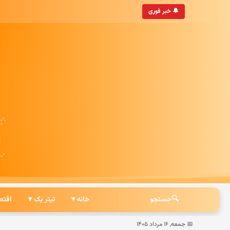
• به‌روزترین خبرگزاری ایرانی
🔔 خبر فوری
🔍
جستجو
خانه ▾
تیتر یک ▾
اقتص
📅 جمعه, ۱۶ مرداد ۱۴۰۵