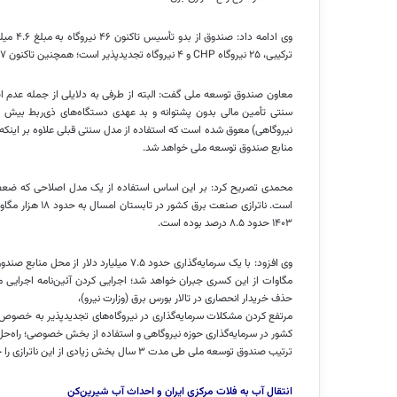
ترکیبی، ۲۵ نیروگاه CHP و ۴ نیروگاه
تجدیدپذیر
است؛ همچنین تاکنون ۳.۷ میلیارد دلار برای تکمیل این نیروگاه‌ها پرداخت شده است.
معاون صندوق توسعه ملی گفت: البته از طرفی به دلایلی از جمله عدم اصل
نیروگاهی) معوق شده است که استفاده از مدل سنتی قبلی علاوه بر اینک
منابع صندوق توسعه ملی خواهد شد.
محمدی تصریح کرد: بر این اساس استفاده از یک مدل اصلاحی که ضعف 
است.
ناترازی
۱۴۰۳ حدود ۸.۵ درصد بوده است.
حذف خریدار انحصاری در تالار بورس برق (وزارت نیرو)،
مرتفع کردن مشکلات سرمایه‌گذاری در نیروگاه‌های
تجدیدپذیر
به خصوص خو
کشور در سرمایه‌گذاری حوزه نیروگاهی و استفاده از بخش خصوصی؛ راه‌حل 
ترتیب صندوق توسعه ملی طی مدت ۳ سال بخش زیادی از این
ناترازی
را 
انتقال آب به فلات مرکزی ایران و احداث آب شیرین‌کن