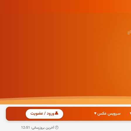
سرویس عکس ▾
👤
ورود / عضویت
🕐 آخرین بروزرسانی: 12:51