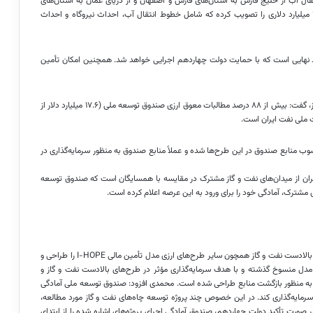
ال آب از خلیج فارس به استان‌های فارس و اصفهان و از دریای عمان به استان‌های
سیستان بلوچستان، خراسان رضوی و جنوبی را با حجم سرمایه‌گذاری ۲ میلیارد دلاری را تصویب کرده که شامل خطوط انتقال آب، احداث نیروگاه و احداث
یند نهایی است که با حمایت دولت چهاردهم اجرایی خواهد شد. همچنین امکان تأمین
معاون صندوق توسعه ملی در مورد سرمایه‌گذاری‌های صندوق در نفت و گاز، گفت: بیش از ۸۸ درصد مطالبات معوق ارزی صندوق توسعه ملی (۱۷.۶ میلیارد دلار از
ب منابع صندوق در این طرح‌ها شده و عملاً منابع صندوق به منظور سرمایه‌گذاری در
ی ایران از میدان‌های نفت و گاز مشترک در مقایسه با همسایگان است که صندوق توسعه
ی مشترک، آمادگی خود را برای ورود به این عرصه اعلام کرده است.
وی پیشنهاد داد: صندوق توسعه ملی به منظور سرمایه‌گذاری در طرح‌های بالادست نفت و گاز همچون سایر طرح‌های ارزی مدل تأمین مالی I-HOPE را طراحی و
از مدل منسوخ گذشته و با هدف سرمایه‌گذاری مؤثر در طرح‌های بالادست نفت و گاز و
ی به منظور بازگشت منابع طراحی شده است. محمدی افزود: صندوق توسعه ملی آمادگی
ت و گاز سرمایه‌گذاری کند. در این خصوص چند پروژه توسعه چاه‌های نفت و گاز مورد مطالعه،
 صورت تأکید دولت چهاردهم، صندوق آمادگی اجرای پروژه‌های اشاره شده را از ابتدای