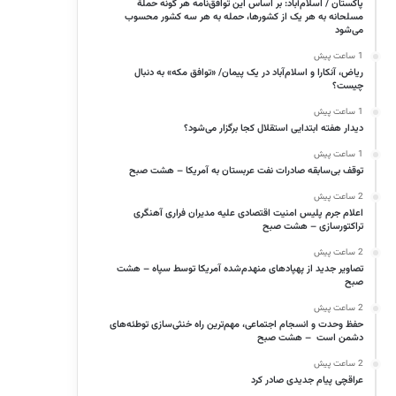
پاکستان / اسلام‌آباد: بر اساس این توافق‌نامه هر گونه حملهٔ
مسلحانه به هر یک از کشورها، حمله به هر سه کشور محسوب
می‌شود
1 ساعت پیش
ریاض، آنکارا و اسلام‌آباد در یک پیمان/ «توافق مکه» به دنبال
چیست؟
1 ساعت پیش
دیدار هفته ابتدایی استقلال کجا برگزار می‌شود؟
1 ساعت پیش
توقف بی‌سابقه صادرات نفت عربستان به آمریکا – هشت صبح
2 ساعت پیش
اعلام جرم پلیس امنیت اقتصادی علیه مدیران فراری آهنگری
تراکتورسازی – هشت صبح
2 ساعت پیش
تصاویر جدید از پهپادهای منهدم‌شده آمریکا توسط سپاه – هشت
صبح
2 ساعت پیش
حفظ وحدت و انسجام اجتماعی، مهم‌ترین راه خنثی‌سازی توطئه‌های
دشمن است – هشت صبح
2 ساعت پیش
عراقچی پیام جدیدی صادر کرد