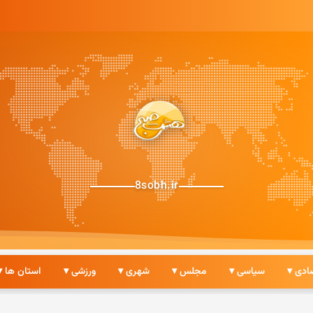
8sobh.ir
ادی ▾
سیاسی ▾
مجلس ▾
شهری ▾
ورزشی ▾
استان ها ▾