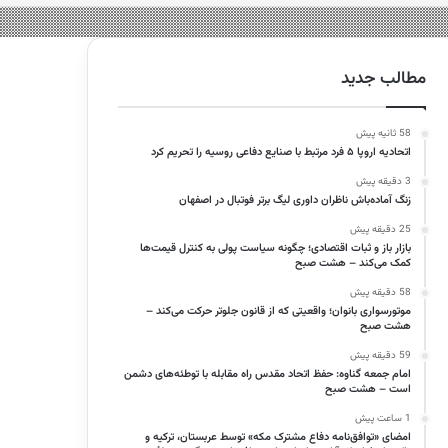
مطالب جدید
58 ثانیه پیش
اتحادیه اروپا ۵ فرد مرتبط با صنایع دفاعی روسیه را تحریم کرد
3 دقیقه پیش
زنگ آماده‌باش ناظران داوری لیگ برتر فوتبال در اصفهان
25 دقیقه پیش
بازار باز و ثبات اقتصادی؛ چگونه سیاست پولی به کنترل قیمت‌ها
کمک می‌کند – هشت صبح
58 دقیقه پیش
موتورسواری بانوان؛ واقعیتی که از قانون جلوتر حرکت می‌کند –
هشت صبح
59 دقیقه پیش
امام جمعه گناوه: حفظ اتحاد مقدس راه مقابله با توطئه‌های دشمن
است – هشت صبح
1 ساعت پیش
امضای «توافق‌نامه دفاع مشترک مکه» توسط عربستان، ترکیه و