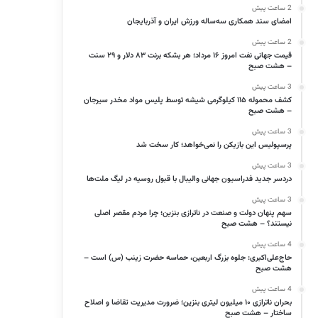
2 ساعت پیش
امضای سند همکاری سه‌ساله ورزش ایران و آذربایجان
2 ساعت پیش
قیمت جهانی نفت امروز ۱۶ مرداد؛ هر بشکه برنت ۸۳ دلار و ۲۹ سنت
– هشت صبح
3 ساعت پیش
کشف محموله ۱۱۵ کیلوگرمی شیشه توسط پلیس مواد مخدر سیرجان
– هشت صبح
3 ساعت پیش
پرسپولیس این بازیکن را نمی‌خواهد؛ کار سخت شد
3 ساعت پیش
دردسر جدید فدراسیون جهانی والیبال با قبول روسیه در لیگ ملت‌ها
3 ساعت پیش
سهم پنهان دولت و صنعت در ناترازی بنزین؛ چرا مردم مقصر اصلی
نیستند؟ – هشت صبح
4 ساعت پیش
حاج‌علی‌اکبری: جلوه بزرگ اربعین، حماسه حضرت زینب (س) است –
هشت صبح
4 ساعت پیش
بحران ناترازی ۱۰ میلیون لیتری بنزین؛ ضرورت مدیریت تقاضا و اصلاح
ساختار – هشت صبح