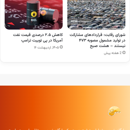
شورای رقابت: قراردادهای مشارکت
کاهش ۲.۵ درصدی قیمت نفت
در تولید مشمول مصوبه ۴۷۳
آمریکا در پی توییت ترامپ
نیستند – هشت صبح
۱۴۰۵, اردیبهشت ۱۶
2 هفته پیش