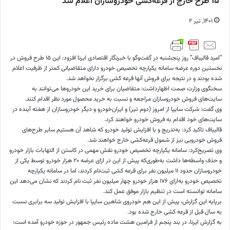
۱۵ طرح خارج از قرعه‌کشی خودروسازان اعلام شد
۱۴۰۱, تیر ۲
“امید قالیباف” روز پنجشنبه در گفت‌وگو با خبرنگار اقتصادی ایرنا افزود: این ۱۵ طرح فروش در
نخستین دوره عرضه سامانه یکپارچه تخصیص خودرو دارای متقاضیانی کمتر از ظرفیت اعلام
شده بودند و در نتیجه برای فروش آنها قرعه کشی برگزار نخواهد شد.
سخنگوی وزارت صمت اظهارداشت: متقاضیان برای خرید این خودروها می‌توانند به
سایت‌های فروش خودروسازان مراجعه و نسبت به خرید محصول مورد نظر اقدام کنند.
وی گفت: شرکت سایپا از امروز (دوم تیر) و ایران‌خودرو و دیگر خودروسازان از هفته آینده در
سایت‌های خود اقدام به فروش خودرو خواهند کرد.
قالیباف تاکید کرد: به‌تدریج و با افزایش تولید خودرو که شاهد آن هستیم سایر طرح‌های
فروش خودرویی نیز از شمول قرعه‌کشی خارج خواهند شد.
وی تصریح‌کرد: سامانه یکپارچه تخصیص خودرو نقش مهمی در کاستن از التهابات بازار خودرو
و حذف واسطه‌ها داشت به‌طوری‌که پیش از این در ازای عرضه ۲۰ هزار خودرو توسط یکی از
خودروسازان حدود ۱۱ میلیون نفر برای قرعه کشی ثبت‌نام کردند، اما در سامانه یکپارچه
تخصیص خودرو به‌ازای ۱۷۶ هزار خودرو چهار میلیون نفر ثبت نام کردند که نشان می‌دهد این
سامانه توانسته است در تنظیم بازار موفق عمل کند.
برپایه این گزارش، پیش از این هم خودروی شاهین سایپا با افزایش تولید سه برابری نسبت
به سال قبل از قرعه کشی خارج شده بود.
به گزارش ایرنا، در بند پنجم از فرامین هشت ماده رئیس جمهور در حوزه خودرو آمده است: