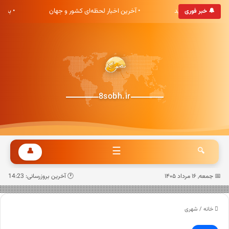
ی هشت صبح خوش آمدید
• آخرین اخبار لحظه‌ای کشور و جهان
• به‌
🔔 خبر فوری
8sobh.ir
☰
👤
🔍
📅 جمعه, ۱۶ مرداد ۱۴۰۵
🕐 آخرین بروزرسانی: 14:23
خانه
/
شهری