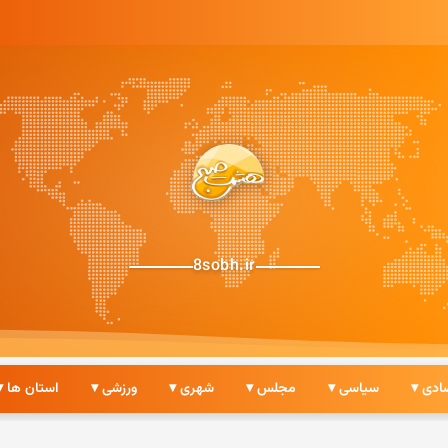
8sobh.ir
ادی ▾
سیاسی ▾
مجلس ▾
شهری ▾
ورزشی ▾
استان ها ▾