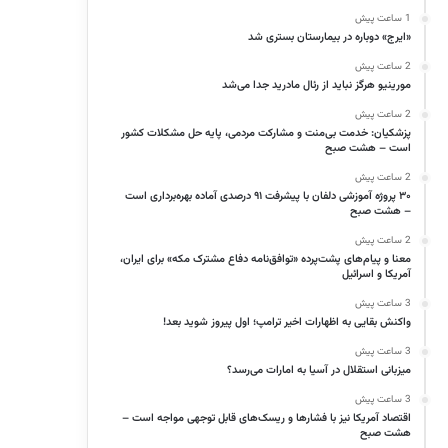
1 ساعت پیش
«ایرج» دوباره در بیمارستان بستری شد
2 ساعت پیش
مورینیو هرگز نباید از رئال مادرید جدا می‌شد
2 ساعت پیش
پزشکیان: خدمت بی‌منت و مشارکت مردمی، پایه حل مشکلات کشور
است – هشت صبح
2 ساعت پیش
۳۰ پروژه آموزشی دلفان با پیشرفت ۹۱ درصدی آماده بهره‌برداری است
– هشت صبح
2 ساعت پیش
معنا و پیام‌های پشت‌پرده «توافق‌نامه دفاع مشترک مکه» برای ایران،
آمریکا و اسرائیل
3 ساعت پیش
واکنش بقایی به اظهارات اخیر ترامپ؛ اول پیروز شوید بعد!
3 ساعت پیش
میزبانی استقلال در آسیا به امارات می‌رسد؟
3 ساعت پیش
اقتصاد آمریکا نیز با فشارها و ریسک‌های قابل توجهی مواجه است –
هشت صبح