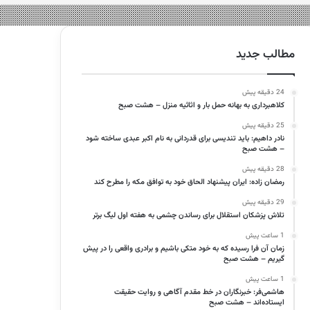
مطالب جدید
24 دقیقه پیش
کلاهبرداری به بهانه حمل بار و اثاثیه منزل – هشت صبح
25 دقیقه پیش
نادر داهیم: باید تندیسی برای قدردانی به نام اکبر عبدی ساخته شود
– هشت صبح
28 دقیقه پیش
رمضان زاده: ایران پیشنهاد الحاق خود به توافق مکه را مطرح کند
29 دقیقه پیش
تلاش پزشکان استقلال برای رساندن چشمی به هفته اول لیگ برتر
1 ساعت پیش
زمان آن فرا رسیده که به خود متکی باشیم و برادری واقعی را در پیش
گیریم – هشت صبح
1 ساعت پیش
هاشمی‌فر​​​​​​​: خبرنگاران در خط مقدم آگاهی و روایت حقیقت
ایستاده‌اند – هشت صبح