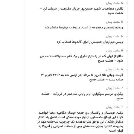
6 ساعت پیش
زاکانی: مجاهدت شهید حسین‌پور جریان مقاومت را سربلند کرد –
هشت صبح
6 ساعت پیش
ویدئو؛ پنجمین مجموعه از اسناد مربوط به یوفوها منتشر شد
6 ساعت پیش
ویسی دروازه‌بان جدیدش را برای گاندوها انتخاب کرد
6 ساعت پیش
دفاع از ایران گاه در یک تیتر دقیق و یک قلم مسئولانه خلاصه می
شود – هشت صبح
6 ساعت پیش
قیمت جهانی طلا امروز ۱۶ مرداد؛ هر اونس طلا به ۴۲۶۲ دلار و ۳۹
سنت رسید – هشت صبح
7 ساعت پیش
برگزاری مراسم سوگواری ایام پایانی ماه صفر در خرم‌آباد – هشت
صبح
7 ساعت پیش
ترکیه، عربستان و پاکستان روز جمعه «پیمان دفاعی» امضا خواهند
کرد / این توافق «نخستین از نوع خود» ممکن است شامل بند دفاع
متقابل باشد / این توافق نشان‌دهنده یک چارچوب سه‌جانبه مهم در
بحبوحه تشدید بحران منطقه‌ای پس از حملات اسرائیل و آمریکا به
ایران است