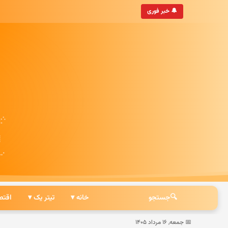
• به‌روزترین خبرگزاری ایرانی
🔔 خبر فوری
🔍
جستجو
خانه ▾
تیتر یک ▾
اقتص
📅 جمعه, ۱۶ مرداد ۱۴۰۵