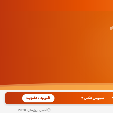
سرویس عکس ▾
👤
ورود / عضویت
🕐 آخرین بروزرسانی: 20:28