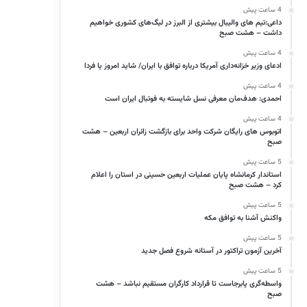
4 ساعت پیش
داعی:تیم های والیبال بیشتری از البرز در لیگ‌های کشوری خواهیم
داشت – هشت صبح
4 ساعت پیش
ادعای وزیر خزانه‌داری آمریکا درباره توافق با ایران/ شاید امروز یا فردا
4 ساعت پیش
احمدی: هدف‌مان معرفی نسل شایسته به فوتبال ایران است
4 ساعت پیش
اتوبوس های رایگان شرکت واحد برای بازگشت زائران اربعین – هشت
صبح
5 ساعت پیش
استاندار کرمانشاه پایان عملیات اربعین حسینی در استان را اعلام
کرد – هشت صبح
5 ساعت پیش
واکنش آشنا به توافق مکه
5 ساعت پیش
آخرین آزمون تراکتور در آستانه شروع فصل جدید
5 ساعت پیش
واسطه‌گری پابرجاست تا قرارداد کارگران مستقیم نباشد – هشت
صبح