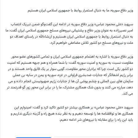
وزیر دفاع سوریه: ما به دنبال استمرار روابط با جمهوری اسلامی ایران هستیم
سپهبد «علی محمود عباس» وزیر دفاع سوریه در ادامه این گفت‌وگو ضمن تبریک انتصاب
امیر نصیرزاده به عنوان وزیر دفاع و پشتیبانی نیروهای مسلح جمهوری اسلامی ایران گفت: ما
به دنبال استمرار روابط با جمهوری اسلامی ایران هستیم و ان‌شاء‌الله در راستای اهداف دو
ملت و نیروهای مسلح دو کشور تلاش مضاعفی خواهیم کرد.
وزیر دفاع سوریه با اشاره به اهتمام جمهوری اسلامی ایران و تمامی کشورهای عضو محور
مقاومت نسبت به سوریه و امنیت سوریه گفت: با شما همراه و هم جبهه هستیم که امنیت
دو کشور یکی است چرا که برادران محور مقاومت، گویی سوار بر یک قایق واحد هستند و در
برابر رژیم اشغالگر که جنایات ضدبشری فراوانی در غزه، سوریه و یمن در سایه بی عملی
سازمان های بین المللی و چشم پوشی آن ها از جنایات رژیم صهیونیستی انجام داده و می
دهد، مبارزه می کنند و بدون شک همکاری مشترک، ما را در برابر این محور زور گو قدرتمند تر
می کند.
سپهبد «علی محمود عباس» بر همکاری بیشتر دو کشور تاکید کرد و گفت: امیدوارم این
همکاری ها و توافقنامه ها را توسعه دهیم و به نظر بنده هیچ راه و گزینه دیگری نداریم و
باید این راه را برای مقابله با نیروهای شر ادامه دهیم.