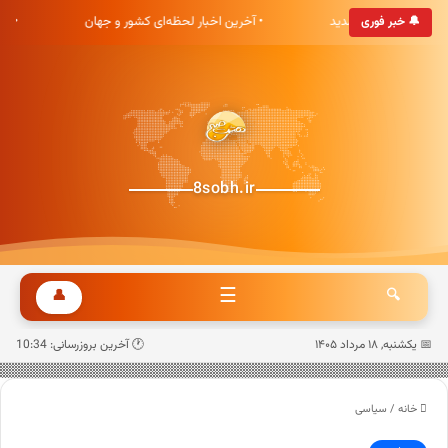
بری هشت صبح خوش آمدید
• آخرین اخبار لحظه‌ای کشور و جهان
• 
🔔 خبر فوری
8sobh.ir
☰
👤
🔍
📅 یکشنبه, ۱۸ مرداد ۱۴۰۵
🕐 آخرین بروزرسانی: 10:34
خانه
/
سیاسی