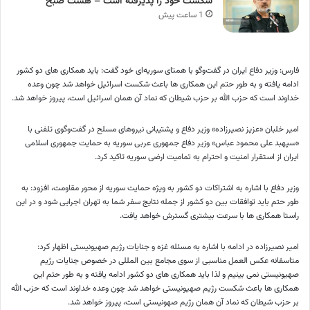
شکست خود را پذیرفته است – هشت صبح
1 ساعت پیش
فارس: وزیر دفاع ایران در گفت‌وگو با همتای سوریه‌ای خود گفت: باید همکاری های دو کشور
ادامه یافته و به طور حتم این همکاری ها باعث شکست اسرائیل خواهد شد چون وعده
خداوند است که حزب الله بر حزب شیطان که نماد آن همان اسرائیل است، پیروز خواهد شد.
امیر خلبان «عزیز نصیرزاده» وزیر دفاع و پشتیبانی نیروهای مسلح در گفت‌وگوی تلفنی با
«سپهبد علی محمود عباس» وزیر دفاع جمهوری عربی سوریه به حمایت جمهوری اسلامی
ایران از استقرار امنیت و احترام به تمامیت ارضی سوریه تاکید کرد.
وزیر دفاع با اشاره به اشتراکات دو کشور به ویژه حمایت سوریه از محور مقاومت، افزود: به
طور حتم باید توافقات بین دو کشور از جمله نتایج سفر شما به تهران اجرایی شود و در این
راستا همکاری ها با سرعت بیشتری گسترش خواهد یافت.
امیر نصیرزاده در ادامه با اشاره به مسئله غزه و جنایات رژیم صهیونیستی اظهار کرد:
متاسفانه عکس العمل مناسبی از سوی مجامع بین المللی در خصوص جنایات رژیم
صهیونیستی نمی بینیم و لذا باید همکاری های دو کشور ادامه یافته و به طور حتم این
همکاری ها باعث شکست رژیم صهیونیستی خواهد شد چون وعده خداوند است که حزب الله
بر حزب شیطان که نماد آن همان رژیم صهونیستی است، پیروز خواهد شد.