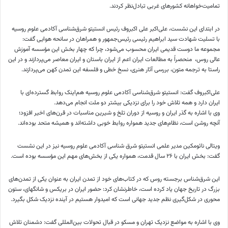
تمامیت‌خواهانه کشورهای غربی تبادل‌نظر کردند.
در ابتدای این نشست، علی‌اکبر علی
اکبروف
رئیس انستیتو شرق‌شناسی آکادمی علوم روسیه
با تسلیت شهادت سید ابراهیم رئیسی رئیس‌جمهور و همراهان در سانحه هوایی گفت: ‌
مجموعه ما دوست قدیمی ایران محسوب می‌شود، چرا که چهار بخش این مؤسسه آموزش
عالی روس، ‌ منحصراً به مطالعات ایران اعم از ایران باستان و ایران معاصر می‌پردازند و در این
راستا به ترجمه متون، بررسی آثار هنری، نسخ خطی و فلسفه این تمدن کهن می‌پردازند.
علی‌اکبروف
گفت: انستیتو شرق‌شناسی آکادمی علوم روسیه هم‌اینک روابط گسترده‌ای با
ایران دارد و همه تلاش خود را برای نزدیکی بیشتر دو ملت انجام می‌دهد.
وی با اشاره به گذر ایران و روسیه از دوران تلخ و شیرین مناسبات در قرن‌های اخیر افزود؛
آنچه روشن است، نظام‌های جدید همواره روابط خوبی داشته‌اند و همیشه متحد بوده‌اند.
ویتالی
نائومکین
مدیر علمی انستیتو شرق شناسی آکادمی علوم روسیه نیز در این نشست
گفت: بخش ایران با ۲۶ سال قدمت، همواره یکی از بخش‌های مهم این مؤسسه بوده است.
این شرق‌شناس برجسته روس که در کتاب‌های خود از تمدن ایران به عنوان یکی از تمدن‌های
بزرگ در تاریخ جهان یاد کرده است، خاطرنشان کرد: حضور ایران در
بریکس
و شانگهای، ستون
محوری در شکل‌گیری نظم جدید جهانی است که امیدوار هستیم در آینده نزدیک شکل بگیرد.
وی با اشاره به مواضع نزدیک تهران و مسکو در قبال تحولات بین‌المللی گفت: دشمنان تلاش