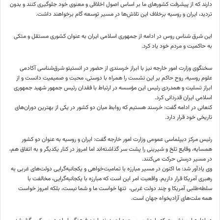
دارند که از پیشرفت کشورهای ما بر اساس اصول اخلاقی و معنوی خود جلوگیری کنند و بدون
تردید، ایران و روسیه برخلاف این تلاش‌ها در مسیر توسعه گام
برخواهند
داشت.
این شرق شناس روس در ادامه از جمهوری اسلامی ایران به عنوان کشوری مستقل و متکی
به حاکمیت و مردم خود یاد کرد.
سخنگوی وزارت امور خارجه نیز با ابراز خرسندی از حضور در انستیتو شرق‌شناسی آکادمی
علوم روسیه، روح حاکم بر این نشست را همراه با دوستی، محبت و صمیمیت دانست و از
ابراز تسلیت و همدردی رئیس این مؤسسه در ارتباط با فقدان رئیس جمهور شهید جمهوری
اسلامی ایران قدردانی کرد.
کنعانی در ادامه گفت: خرسند هستیم که روابط میان دو کشور در یکی از بهترین دوران‌های
تاریخی خود قرار دارد.
رئیس مرکز دیپلماسی عمومی وزارت امور خارجه گفت: ایران و روسیه به عنوان دو کشور
همسایه، وقایع تلخ و شیرینی را پشت سر گذاشته‌اند اما امروز در کنار یکدیگر و به اتفاق هم،
در مسیر درستی حرکت می‌کنند.
وی یادآور شد: ما اکنون در مسیر مبارزه با تمامیت‌خواهی و یکجانبه‌گرایی دولت‌های غربی به
رهبری آمریکا قرار داریم. واقعیت امر این است که مبارزه با یکجانبه‌گرایی، مخالفت با
سلطه‌طلبی آمریکا و چند دولت غربی، ‌ تنها خواست ما و شما نیست، بلکه امروز خواست
همه ملت‌های آزادیخواه جهان است.