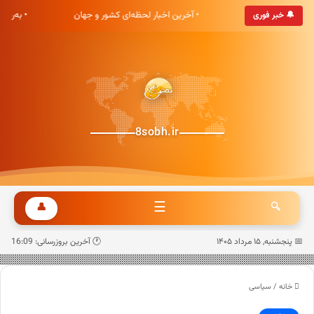
هشت صبح خوش آمدید
• آخرین اخبار لحظه‌ای کشور و جهان
• به‌رو
🔔 خبر فوری
8sobh.ir
☰
👤
🔍
📅 پنجشنبه, ۱۵ مرداد ۱۴۰۵
🕐 آخرین بروزرسانی: 16:09
خانه
/
سیاسی