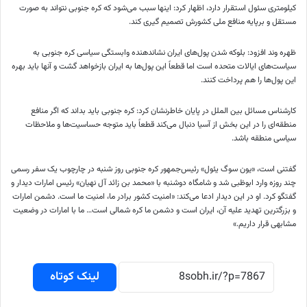
کیلومتری سئول استقرار دارد، اظهار کرد: اینها سبب می‌شود که کره جنوبی نتواند به صورت
مستقل و برپایه منافع ملی کشورش تصمیم گیری کند.
ظهره وند افزود: بلوکه شدن پول‌های ایران نشاندهنده وابستگی سیاسی کره جنوبی به
سیاست‌های ایالات متحده است اما قطعاً این پول‌ها به ایران بازخواهد گشت و آنها باید بهره
این پول‌ها را هم پرداخت کنند.
کارشناس مسائل بین الملل در پایان خاطرنشان کرد: کره جنوبی باید بداند که اگر منافع
منطقه‌ای را در این بخش از آسیا دنبال می‌کند قطعاً باید متوجه حساسیت‌ها و ملاحظات
سیاسی منطقه باشد.
گفتنی است، «یون سوگ یئول» رئیس‌جمهور کره جنوبی روز شنبه در چارچوب یک سفر رسمی
چند روزه وارد ابوظبی شد و شامگاه دوشنبه با «محمد بن زائد آل نهیان» رئیس امارات دیدار و
گفتگو کرد. او در این دیدار ادعا می‌کند: «امنیت کشور برادر ما، امنیت ما است. دشمن امارات
و بزرگترین تهدید علیه آن، ایران است و دشمن ما کره شمالی است… ما با امارات در وضعیت
مشابهی قرار داریم.»
لینک کوتاه