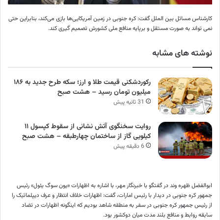
کارشناس مسائل بین الملل گفت: کره جنوبی در زمین آمریکایی‌ها بازی می‌کند، بنابراین حتی
نمی تواند به صورت مستقل و برپایه منافع ملی کشورش تصمیم گیری کند.
نوشته های مشابه
رکوردشکنی قیمت طلا و ارز؛ سکه طرح جدید به ۱۸۶
میلیون تومان رسید – هشت صبح
31 ثانیه پیش
روایت سخنگوی آتش نشانی از سقوط کپسول ۱۱
کیلویی گاز از ساختمان چهارطبقه – هشت صبح
6 دقیقه پیش
ابوالفضل ظهره وند در گفتگو با خبرنگار مهر، با اشاره به اظهارات «یون سوگ یئول» رئیس
جمهور کره جنوبی در دیدار با رئیس امارات، گفت: اظهارات خلاف انتظار و عرف دیپلماتیک را
از رئیس جمهور کره جنوبی در سفر به منطقه شاهد بودیم که اینگونه اظهارات در تضاد
سابقه روابط و منافع بلند مدت میان دوکشور بود.