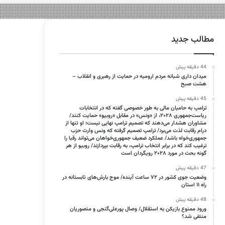
مطالب جدید
44 دقیقه پیش
میدان داری شبانه مردم ارومیه در حمایت از رهبری و انقلاب –
هشت صبح
45 دقیقه پیش
ترامپ به حامیان مالی به طور خصوصی گفته که در انتخابات
ریاست‌جمهوری ۲۰۲۸، از «ونس» در مقابل «روبیو» حمایت کنند/
مشاوران هشدار می‌دهند که تصمیم ترامپ نهایی نیست؛ او تنها از
درام رقابت لذت می‌برد/ ترامپ تصمیم گرفته که ونس وارث حزب
جمهوری‌خواه باشد/ عملکرد ضعیف جمهوری‌خواهان می‌تواند رقبا را
ترغیب کند که در برابر انتخاب ترامپ، به رقابت بپردازند/ روبیو از هر
گونه بحث در مورد ۲۰۲۸ رویگردان است
47 دقیقه پیش
وضعیت جوی کشور در ۷۲ ساعت آینده/ موج بارش‌های تابستانه در
راه ۱۱ استان
48 دقیقه پیش
ورود ممنوع بازیکن به استقلال/ وصال پورعلی‌گنجی و منصوریان
منتفی شد؟