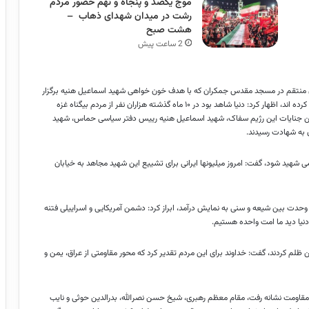
موج یکصد و پنجاه و نهم حضور مردم
رشت در میدان شهدای ذهاب –
هشت صبح
2 ساعت پیش
ان منتقم در مسجد مقدس جمکران که با هدف خون خواهی شهید اسماعیل هنیه برگزار
شد، با اشاره به اینکه فلسطینیان برای آزادی وطن و کشورشان خون ها نثار کرده اند، اظهار کرد: دنیا شاهد بود در ۱۰ ماه گذشته هزاران نفر از مردم بیگناه غزه
ن جنایات این رژیم سفاک، شهید اسماعیل هنیه رییس دفتر سیاسی حماس، شهید
ق به شهادت رسیدند.
ی شهید شود، گفت: امروز میلیونها ایرانی برای تشییع این شهید مجاهد به خیابان
وحدت بین شیعه و سنی به نمایش درآمد، ابراز کرد: دشمن آمریکایی و اسراییلی فتنه
 دنیا دید ما امت واحده هستیم.
م کردند، گفت: خداوند برای این مردم تقدیر کرد که محور مقاومتی از عراق، یمن و
مقاومت نشانه رفت، مقام معظم رهبری، شیخ حسن نصرالله، بدرالدین حوثی و نایب