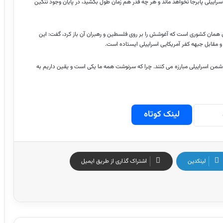
اییلی پابرجا نخواهد ماند و هر چه قدر هم زمان طول بکشید، در پایان وجود ننگین
ن همان کشوری است که آغوشش را بر روی فلسطین و رهبران آن باز کرد، گفت: این
و مقابل جبهه کفر آمریکایی اسراییلی ایستاده است.
ا دشمن اسراییلی مبارزه می کنند. چرا که سرنوشت همه ما یکی است و یقین داریم به
لینک کوتاه
لینکدین
اشتراک گذاری از طریق ایمیل