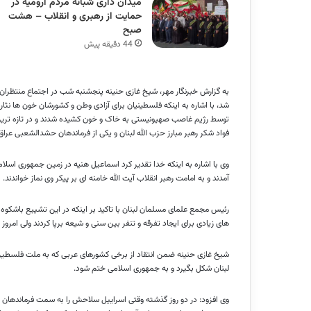
میدان داری شبانه مردم ارومیه در
حمایت از رهبری و انقلاب – هشت
صبح
44 دقیقه پیش
به گزارش خبرنگار مهر، شیخ غازی حنینه پنجشنبه شب در اجتماع منتظر
توسط رژیم غاصب صهیونیستی به خاک و خون کشیده شدند و در تازه تری
فواد شکر رهبر مبارز حزب الله لبنان و یکی از فرماندهان حشدالشعبی عرا
وی با اشاره به اینکه خدا تقدیر کرد اسماعیل هنیه در زمین جمهوری اسلام
آمدند و به امامت رهبر انقلاب آیت الله خامنه ای بر پیکر وی نماز خواندند.
رئیس مجمع علمای مسلمان لبنان با تاکید بر اینکه در این تشییع باشکوه 
های زیادی برای ایجاد تفرقه و تنفر بین سنی و شیعه برپا کردند ولی امروز
شیخ غازی حنینه ضمن انتقاد از برخی کشورهای عربی که به ملت فلسطین ظل
لبنان شکل بگیرد و به جمهوری اسلامی ختم شود.
وی افزود: در دو روز گذشته وقتی اسراییل سلاحش را به سمت فرماندهان 