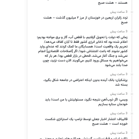
هستند – هشت صبح
3 ساعت پیش
تردد زائران اربعین در خوزستان از مرز ۲ میلیون گذشت – هشت
صبح
3 ساعت پیش
زمانی که دولت را تحویل گرفتیم، با قطعی آب، گاز و برق مواجه بودیم؛
اعلام شده بود که ذخایر انرژی کشور فقط تا آبان کفاف می‌دهد/
تحریم یک واقعیت است/ همسایگان ما کمک کردند که عده‌ای وارد
کشور نشوند که باعث اغتشاش شود/ اگر [اصلاحات اقتصادی] انجام
نمی‌شد و جنگ آغاز می‌شد، قحطی در بازار قطعی بود/ هر بار که
می‌خواهیم به مسائل ورود کنیم، می‌گویند الان دست نزنید، چون
صدا بلند می‌شود
3 ساعت پیش
پزشکیان: بانک آینده بدون اینکه اعتراضی در جامعه شکل بگیرد،
بسته شد
3 ساعت پیش
ویسی: اگر ذوب‌آهن نتیجه نگیرد، مسئولیتش با من است/ باید
خودمان ستاره بسازیم
3 ساعت پیش
قالیباف: انتشار اخبار جعلی توسط ترامپ یک استراتژی شکست
خورده است – هشت صبح
3 ساعت پیش
تاکید ایران و قرقیزستان بر گسترش همکاری‌های تجاری و معدنی –