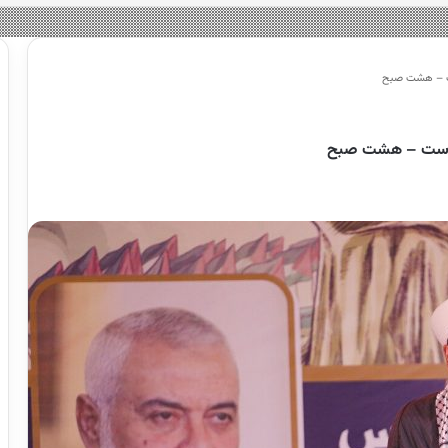
ست – هشت صبح
ی است – هشت صبح