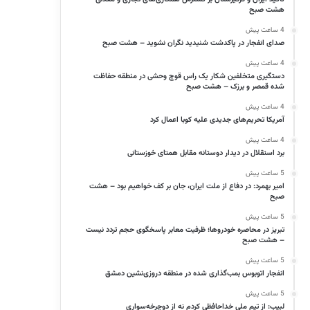
هشت صبح
4 ساعت پیش
صدای انفجار در پاکدشت شنیدید نگران نشوید – هشت صبح
4 ساعت پیش
دستگیری متخلفین شکار یک راس قوچ وحشی در منطقه حفاظت
شده قمصر و برزک – هشت صبح
4 ساعت پیش
آمریکا تحریم‌های جدیدی علیه کوبا اعمال کرد
4 ساعت پیش
برد استقلال در دیدار دوستانه مقابل همتای خوزستانی
5 ساعت پیش
امیر بهمرد: در دفاع از ملت ایران، جان بر کف خواهیم بود – هشت
صبح
5 ساعت پیش
تبریز در محاصره خودروها؛ ظرفیت معابر پاسخگوی حجم تردد نیست
– هشت صبح
5 ساعت پیش
انفجار اتوبوس بمب‌گذاری شده در منطقه دروزی‌نشین دمشق
5 ساعت پیش
لبیب: از تیم ملی خداحافظی کردم نه از دوچرخه‌سواری