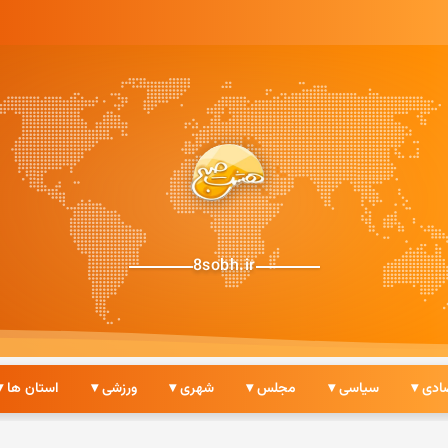
8sobh.ir
ادی ▾
سیاسی ▾
مجلس ▾
شهری ▾
ورزشی ▾
استان ها ▾