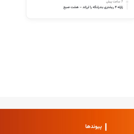
7 ساعت پیش
زلزله ۴ ریشتری بندرلنگه را لرزاند – هشت صبح
پیوندها