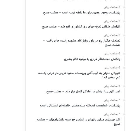
5 ساعت پیش
پزشکیان: وجود رهبری برای ما نقطه قوت است – هشت صبح
6 ساعت پیش
افزایش پلکانی تعرفه بهای برق کشاورزی لغو شد – هشت صبح
6 ساعت پیش
تصادف مرگبار پژو در بلوار وکیل‌آباد مشهد؛ راننده جان باخت –
هشت صبح
6 ساعت پیش
واکنش محمدباقر خرازی به بیانیه دفتر رهبری
6 ساعت پیش
کاپیتان ملوان به ذوب‌آهن پیوست/ سعید کریمی در عرض یک‌ماه
تیم عوض کرد!
6 ساعت پیش
امیر اکرمی‌نیا: ارتش در آمادگی کامل قرار دارد – هشت صبح
7 ساعت پیش
پزشکیان: شخصیت آیت‌الله سیدمجتبی خامنه‌ای استثنائی است
7 ساعت پیش
آغاز بهسازی مدارس تهران بر اساس خواسته دانش‌آموزان – هشت
صبح