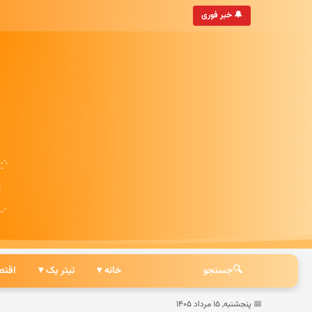
• به‌روزترین خبرگزاری ایرانی
🔔 خبر فوری
🔍
جستجو
خانه ▾
تیتر یک ▾
اقتص
📅 پنجشنبه, ۱۵ مرداد ۱۴۰۵