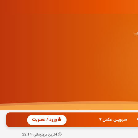
سرویس عکس ▾
👤
ورود / عضویت
🕐 آخرین بروزرسانی: 22:14