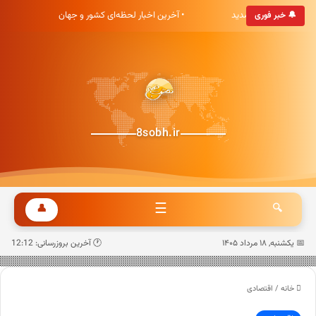
بری هشت صبح خوش آمدید
• آخرین اخبار لحظه‌ای کشور و جهان
• 
🔔 خبر فوری
8sobh.ir
☰
👤
🔍
📅 یکشنبه, ۱۸ مرداد ۱۴۰۵
🕐 آخرین بروزرسانی: 12:12
خانه
/
اقتصادی