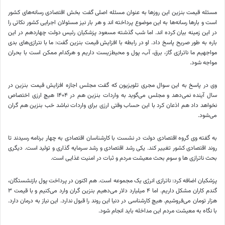
مسئله قیمت بنزین این روزها به عنوان مسئله اصلی گفت بخش اقتصادی رسانه‌های کشور
است و بارها رسانه‌ها به این موضوع پرداخته
اند
و هر بار نیز مسئولان اجرایی کشور نکاتی را
در این زمینه بیان کرده
اند
. اما شب گذشته مسعود پزشکیان رئیس دولت چهاردهم در این
باره
به طور صریح پاسخ داد. او در رابطه با افزایش قیمت بنزین گفت: ما با نترازی‌های بدی
مواجهیم ما
ناترازی
گاز، برق، آب، پول و محیط‌زیست داریم و هرکدام ممکن است با بحران
مواجه شود.
وی در پاسخ به این سوال مجری تلویزیون که گفت مجلس اجازه افزایش قیمت بنزین در
سال آینده نمی‌دهد و مجلس می‌گوید به واردات بنزین هم در ۱۴۰۴ هیچ ارزی اختصاص
نخواهد داد هم اذعان کرد با این حساب وقتی ارزی برای واردات نباشد
خب
بنزین هم گران
می‌شود.
به گفته وی گروه اقتصادی دولت در نشست با کارشناسان اقتصادی به چهار برنامه رسیدند تا
روند اقتصادی کشور تغییر کند. یکی رشد اقتصادی و رشد سرمایه گذاری و تولید است. دیگری
بحث
ناترازی
ها
و سوم بحث معیشت مردم و ثبات در امنیت غذایی است.
پزشکیان اضافه کرد:
ناترازی
انرژی یک مجموعه است. هم اکنون در پرداخت پول بازنشستگان،
گندم کاران مشکل داریم. اما ۴ میلیارد دلار می‌دهیم بنزین گران وارد می‌کنیم و با قیمت ۳
هزار تومان می‌فروشیم. هیچ کارشناسی در دنیا این روند را قبول ندارد. این نیاز به درمان دارد.
با نگاه به معیشت مردم این مداخله باید انجام شود.