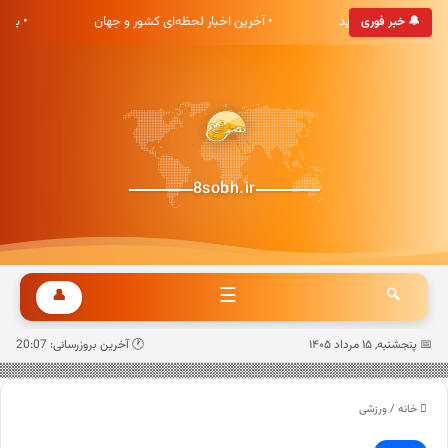
ی هشت صبح خوش آمدید
• آخرین اخبار لحظه‌ای کشور و جهان
• به
🔔 خبر فوری
8sobh.ir
☰
👤
🔍
📅 پنجشنبه, ۱۵ مرداد ۱۴۰۵
🕐 آخرین بروزرسانی: 20:07
خانه
/
ورزشی