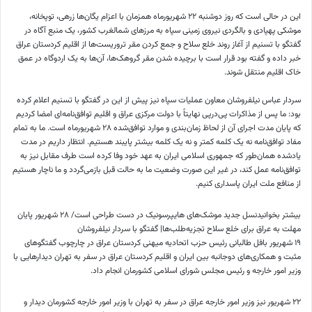
این در حالی است که روز دوشنبه ۲۲ شهریورماه همزمان با اعزام یگان‌ها زرهی، توپخانه،
موشکی پهپادی و بالگردی نیروی زمینی سپاه به مرز‌های شمالغرب کشور، یک منبع آگاه در
گفتگو با تسنیم از آغاز روند خلع سلاح و جمع کردن مقر تروریست‌ها از اقلیم کردستان عراق
خبر داده و گفته بود قرار است با برچیده شدن مقر گروهک‌ها، آن‌ها به یک اردوگاه در عمق
خاک اقلیم منتقل شوند.
سردار عباس نیلفروشان معاون عملیات سپاه نیز پیش از این در گفتگو با تسنیم اعلام کرده
بود: ما پس از مذاکرات پی‌درپی نهایتاً با دولت مرکزی عراق و اقلیم توافق‌نامه‌ای امضا کردیم
که پایان مدت اجرای آن از لحاظ زمان‌بندی و موارد توافق‌شده ۲۸ شهریورماه است. ما به تمام
مفاد توافق‌نامه نه یک کلمه کمتر و نه یک کلمه بیشتر پایبند هستیم. انتظار داریم در مدت
یادشده همان‌طور که جمهوری اسلامی ایران به عهد خود وفا کرده است طرف مقابل نیز به
توافق‌نامه عمل کند، در غیر این صورت وضعیت ما به حالت قبل بازمی‌گردد و ما ناچار هستیم
از منافع ملت ایران پاسداری کنیم.
بیشتر بخوانیدنسل جدید موشک‌های هایپرسونیک در دست طراحی است/ ۲۸ شهریور پایان
مهلت به عراق برای خلع سلاح تجزیه‌طلب‌ها| گفتگو با سردار نیلفروشان
۱۹ شهریور بافل طالبانی رئیس حزب اتحادیه میهنی کردستان عراق در چارچوب گفتگو‌های
مثبت و همکاری‌های دوجانبه بین ایران و اقلیم کردستان عراق در سفر به تهران دیدار‌هایی با
وزیر امور خارجه و رئیس مجلس شورای اسلامی کشورمان انجام داد.
۲۲ شهریور نیز وزیر امور خارجه عراق در سفر به تهران با وزیر امور خارجه کشورمان دیدار و