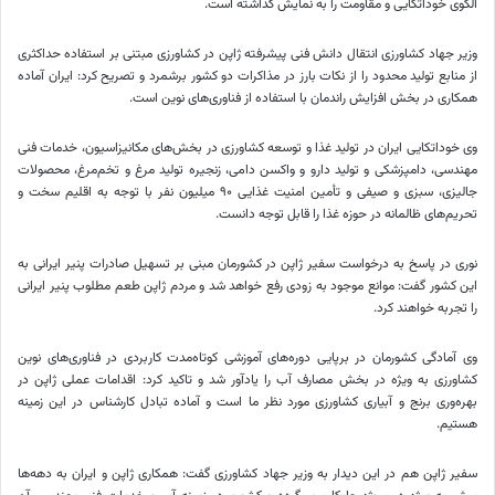
الگوی خوداتکایی و مقاومت را به نمایش گذاشته است.
وزیر جهاد کشاورزی انتقال دانش فنی پیشرفته ژاپن در کشاورزی مبتنی بر استفاده حداکثری
از منابع تولید محدود را از نکات بارز در مذاکرات دو کشور برشمرد و تصریح کرد: ایران آماده
همکاری در بخش افزایش راندمان با استفاده از فناوری‌های نوین است.
وی خوداتکایی ایران در تولید غذا و توسعه کشاورزی در بخش‌های مکانیزاسیون، خدمات فنی
مهندسی، دامپزشکی و تولید دارو و واکسن دامی، زنجیره تولید مرغ و تخم‌مرغ، محصولات
جالیزی، سبزی و صیفی و تأمین امنیت غذایی ۹۰ میلیون نفر با توجه به اقلیم سخت و
تحریم‌های ظالمانه در حوزه غذا را قابل توجه دانست.
نوری در پاسخ به درخواست سفیر ژاپن در کشورمان مبنی بر تسهیل صادرات پنیر ایرانی به
این کشور گفت: موانع موجود به زودی رفع خواهد شد و مردم ژاپن طعم مطلوب پنیر ایرانی
را تجربه خواهند کرد.
وی آمادگی کشورمان در برپایی دوره‌های آموزشی کوتاه‌مدت کاربردی در فناوری‌های نوین
کشاورزی به ویژه در بخش مصارف آب را یادآور شد و تاکید کرد: اقدامات عملی ژاپن در
بهره‌وری برنج و آبیاری کشاورزی مورد نظر ما است و آماده تبادل کارشناس در این زمینه
هستیم.
سفیر ژاپن هم در این دیدار به وزیر جهاد کشاورزی گفت: همکاری ژاپن و ایران به دهه‌ها