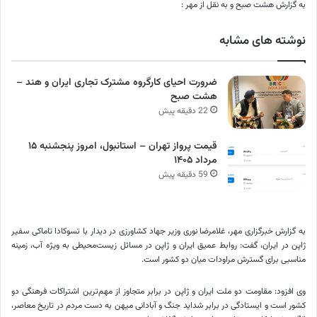
به گزارش هشت صبح و به نقل از مهر :
نوشته های مشابه
ضرورت احیای کارگروه مشترک تجاری ایران و هند –
هشت صبح
22 دقیقه پیش
قیمت پرواز تهران – استانبول، امروز پنجشنبه ۱۵
مرداد ۱۴۰۵
59 دقیقه پیش
به گزارش خبرگزاری مهر، غلامرضا نوری وزیر جهاد کشاورزی در دیدار با
تسوکادا
تاماکی
سفیر
ژاپن در ایران، گفت: روابط عمیق ایران و ژاپن در مسائل زیست‌محیطی به ویژه آب، زمینه
مناسبی برای گسترش مراودات میان دو کشور است.
وی افزود: مقاومت دو ملت ایران و ژاپن در برابر متجاوز از مهم‌ترین اشتراکات فرهنگی دو
کشور است و ایستادگی در برابر
شداید
جنگ و آبادانی میهن به دست مردم در تاریخ معاصر،