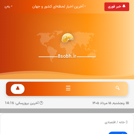
هشت صبح خوش آمدید
• آخرین اخبار لحظه‌ای کشور و جهان
• به‌رو
🔔 خبر فوری
8sobh.ir
☰
👤
🔍
📅 پنجشنبه, ۱۵ مرداد ۱۴۰۵
🕐 آخرین بروزرسانی: 14:16
خانه
/
اقتصادی