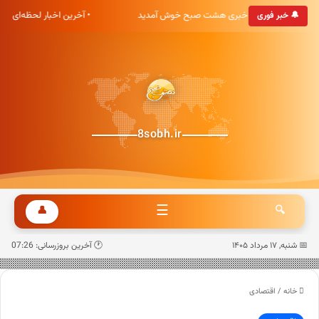
• به پایگاه خبری هشت صبح خوش آمدید
• آخرین اخبار لحظه‌ای ک
🔔 خبر فوری
8sobh.ir
☰
👤
🔍
📅 شنبه, ۱۷ مرداد ۱۴۰۵
🕐 آخرین بروزرسانی: 07:26
خانه
/
اقتصادی