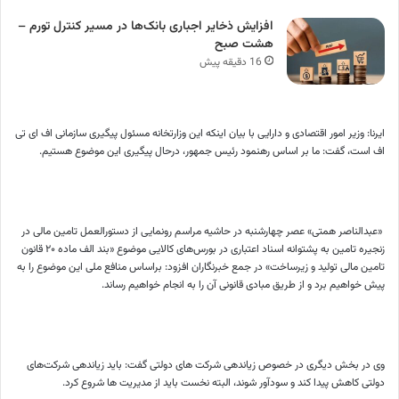
افزایش ذخایر اجباری بانک‌ها در مسیر کنترل تورم –
هشت صبح
16 دقیقه پیش
ایرنا: وزیر امور اقتصادی و دارایی با بیان اینکه این وزارتخانه مسئول پیگیری سازمانی اف‌ ای‌ تی‌
اف است، گفت: ما بر اساس رهنمود رئیس جمهور، درحال پیگیری این موضوع هستیم.
«عبدالناصر همتی» عصر چهارشنبه در حاشیه مراسم رونمایی از دستورالعمل تامین مالی در
زنجیره تامین به پشتوانه اسناد اعتباری در بورس‌های کالایی موضوع «بند الف ماده ۲۰ قانون
تامین مالی تولید و زیرساخت» در جمع خبرنگاران افزود: براساس منافع ملی این موضوع را به
پیش خواهیم برد و از طریق مبادی قانونی آن را به انجام خواهیم رساند.
وی در بخش دیگری در خصوص زیاندهی شرکت های دولتی گفت: باید زیاندهی شرکت‌های
دولتی کاهش پیدا کند و سودآور شوند، البته نخست باید از مدیریت ها شروع کرد.