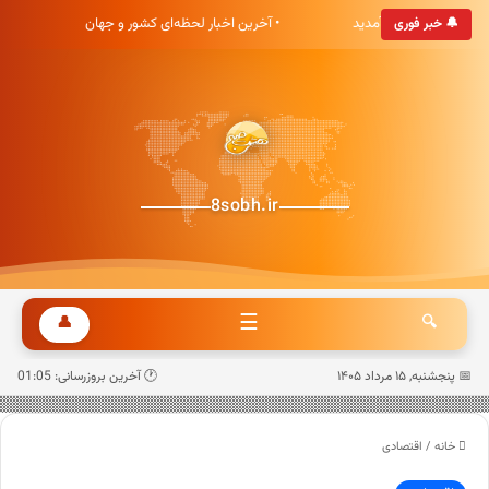
خبری هشت صبح خوش آمدید
• آخرین اخبار لحظه‌ای کشور و جهان
•
🔔 خبر فوری
8sobh.ir
☰
👤
🔍
📅 پنجشنبه, ۱۵ مرداد ۱۴۰۵
🕐 آخرین بروزرسانی: 01:05
خانه
/
اقتصادی