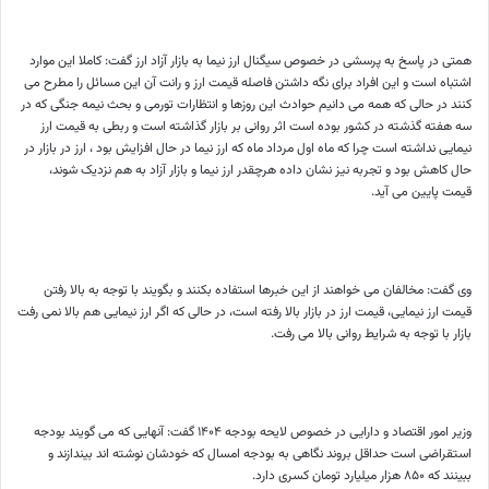
همتی در پاسخ به پرسشی در خصوص سیگنال ارز نیما به بازار آزاد ارز گفت: کاملا این موارد
اشتباه است و این افراد برای نگه داشتن فاصله قیمت ارز و رانت آن این مسائل را مطرح می
کنند در حالی که همه می دانیم حوادث این روزها و انتظارات تورمی و بحث نیمه جنگی که در
سه هفته گذشته در کشور بوده است اثر روانی بر بازار گذاشته است و ربطی به قیمت ارز
نیمایی نداشته است چرا که ماه اول مرداد ماه که ارز نیما در حال افزایش بود ، ارز در بازار در
حال کاهش بود و تجربه نیز نشان داده هرچقدر ارز نیما و بازار آزاد به هم نزدیک شوند،
قیمت پایین می آید.
وی گفت: مخالفان می خواهند از این خبرها استفاده بکنند و بگویند با توجه به بالا رفتن
قیمت ارز نیمایی، قیمت ارز در بازار بالا رفته است، در حالی که اگر ارز نیمایی هم بالا نمی رفت
بازار با توجه به شرایط روانی بالا می رفت.
وزیر امور اقتصاد و دارایی در خصوص لایحه بودجه ۱۴۰۴ گفت: آنهایی که می گویند بودجه
استقراضی است حداقل بروند نگاهی به بودجه امسال که خودشان نوشته اند بیندازند و
ببینند که ۸۵۰ هزار میلیارد تومان کسری دارد.