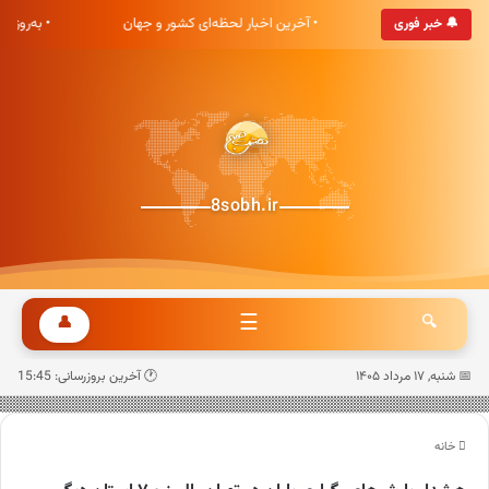
ت صبح خوش آمدید
• آخرین اخبار لحظه‌ای کشور و جهان
• به‌روزت
🔔 خبر فوری
8sobh.ir
☰
👤
🔍
📅 شنبه, ۱۷ مرداد ۱۴۰۵
🕐 آخرین بروزرسانی: 15:45
خانه