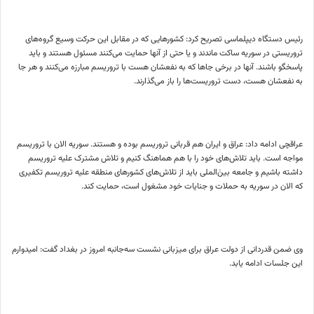
رئیس دستگاه دیپلماسی تصریح کرد: کشورهایی که در مقابل این حرکت وسیع گرو‌ه‌های
تروریستی در سوریه ساکت ماندند و یا حتی از آنها حمایت می‌کنند مسئول هستند و باید
پاسخگو باشند. آنها در برخی جاها که به نفعشان هست با تروریسم مبارزه می‌کنند و هر جا
به نفعشان هست، دست تروریست‌ها را باز می‌گذارند.
عراقچی ادامه داد:‌ عراق و ایران هم قربانی تروریسم بوده و هستند. سوریه الان با تروریسم
مواجه است. باید تلاش‌های خود را با هم هماهنگ کنیم و تلاش مشترک علیه تروریسم
داشته باشیم و جامعه بین‌َالملی باید از تلاش‌های کشورهای منطقه علیه تروریسم تکفیری
که الان در سوریه به حملات و جنایات خود مشغول است، حمایت کند.
وی ضمن قدردانی از دولت عراق برای میزبانی نشست سه‌جانبه امروز در بغداد گفت: امیدوارم
این جلسات ادامه یابد.