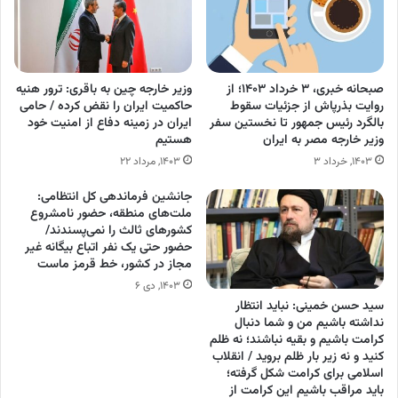
صبحانه خبری، ۳ خرداد ۱۴۰۳؛ از
وزیر خارجه چین به باقری: ترور هنیه
روایت بذرپاش از جزئیات سقوط
حاکمیت ایران را نقض کرده / حامی
بالگرد رئیس جمهور تا نخستین سفر
ایران در زمینه دفاع از امنیت خود
وزیر خارجه مصر به ایران
هستیم
۱۴۰۳, خرداد ۳
۱۴۰۳, مرداد ۲۲
جانشین فرماندهی کل انتظامی:
ملت‌های منطقه، حضور نامشروع
کشور‌های ثالث را نمی‌پسندند/
حضور حتی یک نفر اتباع بیگانه غیر
مجاز در کشور، خط قرمز ماست
۱۴۰۳, دی ۶
سید حسن خمینی: نباید انتظار
نداشته باشیم من و شما دنبال
کرامت باشیم و بقیه نباشند؛ نه ظلم
کنید و نه زیر بار ظلم بروید / انقلاب
اسلامی برای کرامت شکل گرفته؛
باید مراقب باشیم این کرامت از