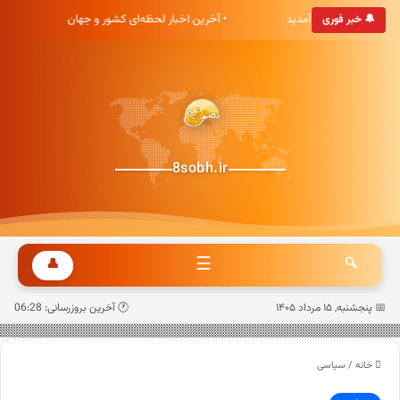
خبری هشت صبح خوش آمدید
• آخرین اخبار لحظه‌ای کشور و جهان
🔔 خبر فوری
8sobh.ir
☰
👤
🔍
📅 پنجشنبه, ۱۵ مرداد ۱۴۰۵
🕐 آخرین بروزرسانی: 06:28
خانه
/
سیاسی