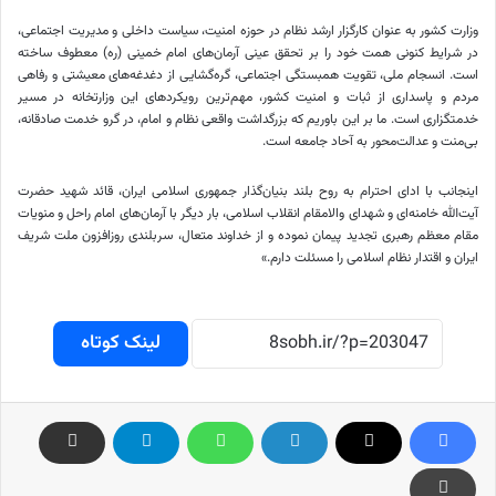
وزارت کشور به عنوان کارگزار ارشد نظام در حوزه امنیت، سیاست داخلی و مدیریت اجتماعی،
در شرایط کنونی همت خود را بر تحقق عینی آرمان‌های امام خمینی (ره) معطوف ساخته
است. انسجام ملی، تقویت همبستگی اجتماعی، گره‌گشایی از دغدغه‌های معیشتی و رفاهی
مردم و پاسداری از ثبات و امنیت کشور، مهم‌ترین رویکردهای این وزارتخانه در مسیر
خدمتگزاری است. ما بر این باوریم که بزرگداشت واقعی نظام و امام، در گرو خدمت صادقانه،
بی‌منت و عدالت‌محور به آحاد جامعه است.
اینجانب با ادای احترام به روح بلند بنیان‌گذار جمهوری اسلامی ایران، قائد شهید حضرت
آیت‌الله خامنه‌ای و شهدای والامقام انقلاب اسلامی، بار دیگر با آرمان‌های امام راحل و منویات
مقام معظم رهبری تجدید پیمان نموده و از خداوند متعال، سربلندی روزافزون ملت شریف
ایران و اقتدار نظام اسلامی را مسئلت دارم.»
لینک کوتاه