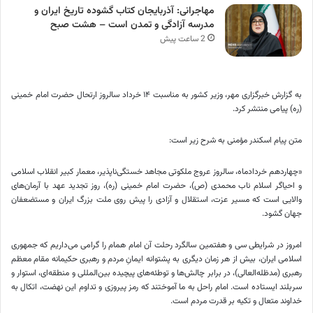
مهاجرانی: آذربایجان کتاب گشوده تاریخ ایران و
مدرسه آزادگی و تمدن است – هشت صبح
2 ساعت پیش
به گزارش خبرگزاری مهر، وزیر کشور به مناسبت ۱۴ خرداد سالروز ارتحال حضرت امام خمینی
(ره) پیامی منتشر کرد.
متن پیام اسکندر مؤمنی به شرح زیر است:
«چهاردهم خردادماه، سالروز عروج ملکوتی مجاهد خستگی‌ناپذیر، معمار کبیر انقلاب اسلامی
و احیاگر اسلام ناب محمدی (ص)، حضرت امام خمینی (ره)، روز تجدید عهد با آرمان‌های
والایی است که مسیر عزت، استقلال و آزادی را پیش روی ملت بزرگ ایران و مستضعفان
جهان گشود.
امروز در شرایطی سی و هفتمین سالگرد رحلت آن امام همام را گرامی می‌داریم که جمهوری
اسلامی ایران، بیش از هر زمان دیگری به پشتوانه ایمانِ مردم و رهبری حکیمانه مقام معظم
رهبری (مدظله‌العالی)، در برابر چالش‌ها و توطئه‌های پیچیده بین‌المللی و منطقه‌ای، استوار و
سربلند ایستاده است. امام راحل به ما آموختند که رمز پیروزی و تداوم این نهضت، اتکال به
خداوند متعال و تکیه بر قدرت مردم است.