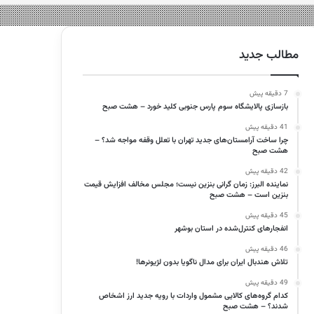
مطالب جدید
7 دقیقه پیش
بازسازی پالایشگاه سوم پارس جنوبی کلید خورد – هشت صبح
41 دقیقه پیش
چرا ساخت آرامستان‌های جدید تهران با تعلل وقفه مواجه شد؟ –
هشت صبح
42 دقیقه پیش
نماینده البرز: زمان گرانی بنزین نیست؛ مجلس مخالف افزایش قیمت
بنزین است – هشت صبح
45 دقیقه پیش
انفجارهای کنترل‌شده در استان بوشهر
46 دقیقه پیش
تلاش هندبال ایران برای مدال ناگویا بدون لژیونرها!
49 دقیقه پیش
کدام گروه‌های کالایی مشمول واردات با رویه جدید ارز اشخاص
شدند؟ – هشت صبح