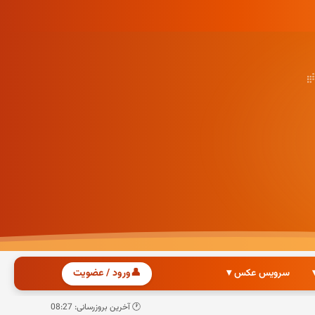
سرویس عکس ▾
👤
ورود / عضویت
🕐 آخرین بروزرسانی: 08:27