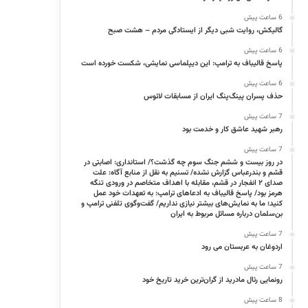
6 ساعت پیش
گالیکش، روایت شبی دیگر از ایستادگی مردم – هشت صبح
6 ساعت پیش
پاسخ قالیباف به ترامپ: این دیپلماسی نمایشی، شکست خورده است
6 ساعت پیش
حذف پسران پینگ‌پنگ ایران از مسابقات لائوس
7 ساعت پیش
رهبر شهید عاشق کار و خدمت بود
7 ساعت پیش
در روز بیست و ششم جنگ سوم چه گذشت؟/ استانداری: اصابتی در
قشم و بندرعباس گزارش نشده/ تسنیم به نقل از منابع آگاه: علت
صدای ۲ انفجار در قشم، مقابله با اهداف متخاصم در ورودی تنگه
هرمز بود/ پاسخ قالیباف به ادعاهای ترامپ: به تعهدات‌ خود عمل
کنید؛ ما به نمایش‌های بیشتر نیازی نداریم/ گفت‌وگوی تلفنی ترامپ و
بن‌سلمان درباره مسائل مربوط به ایران
7 ساعت پیش
اردوغان به عربستان می رود
7 ساعت پیش
رونمایی رئال مادرید از گران‌ترین خرید تاریخ خود
8 ساعت پیش