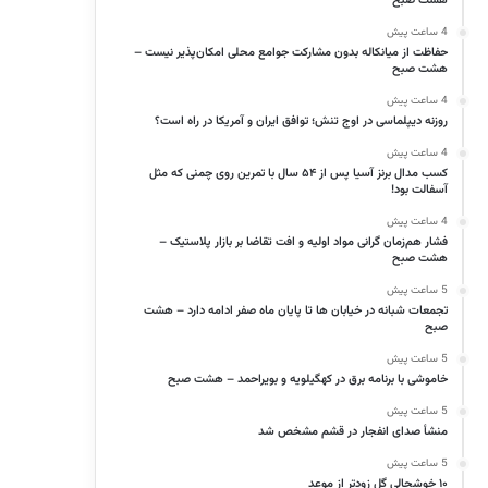
هشت صبح
4 ساعت پیش
حفاظت از میانکاله بدون مشارکت جوامع محلی امکان‌پذیر نیست –
هشت صبح
4 ساعت پیش
روزنه دیپلماسی در اوج تنش؛ توافق ایران و آمریکا در راه است؟
4 ساعت پیش
کسب مدال برنز آسیا پس از ۵۴ سال با تمرین روی چمنی که مثل
آسفالت بود!
4 ساعت پیش
فشار هم‌زمان گرانی مواد اولیه و افت تقاضا بر بازار پلاستیک –
هشت صبح
5 ساعت پیش
تجمعات شبانه در خیابان ها تا پایان ماه صفر ادامه دارد – هشت
صبح
5 ساعت پیش
خاموشی با برنامه برق در کهگیلویه و بویراحمد – هشت صبح
5 ساعت پیش
منشأ صدای انفجار در قشم مشخص شد
5 ساعت پیش
۱۰ خوشحالی گل زودتر از موعد