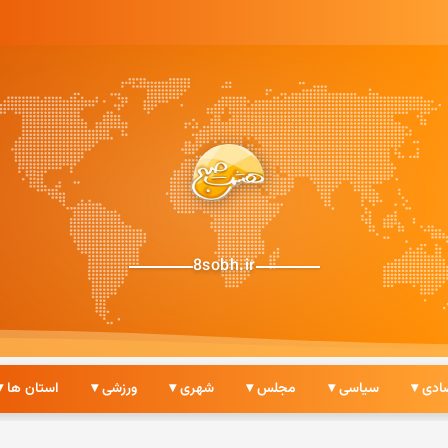
8sobh.ir
ادی ▾
سیاسی ▾
مجلس ▾
شهری ▾
ورزشی ▾
استان ها ▾