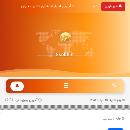
خبری هشت صبح خوش آمدید
• آخرین اخبار لحظه‌ای کشور و جهان
🔔 خبر فوری
8sobh.ir
☰
👤
🔍
📅 پنجشنبه, ۱۵ مرداد ۱۴۰۵
🕐 آخرین بروزرسانی: 12:01
خانه
/
سیاسی