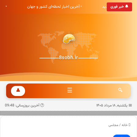
ری هشت صبح خوش آمدید
• آخرین اخبار لحظه‌ای کشور و جهان
• ب
🔔 خبر فوری
8sobh.ir
☰
👤
🔍
📅 یکشنبه, ۱۸ مرداد ۱۴۰۵
🕐 آخرین بروزرسانی: 09:48
خانه
/
مجلس