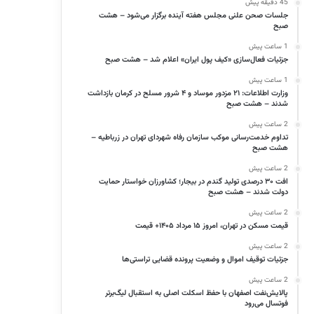
45 دقیقه پیش
جلسات صحن علنی مجلس هفته آینده برگزار می‌شود – هشت
صبح
1 ساعت پیش
جزئیات فعال‌سازی «کیف پول ایران» اعلام شد – هشت صبح
1 ساعت پیش
وزارت اطلاعات: ۲۱ مزدور موساد و ۴ شرور مسلح در کرمان بازداشت
شدند – هشت صبح
2 ساعت پیش
تداوم خدمت‌رسانی موکب سازمان رفاه شهردای تهران در زرباطیه –
هشت صبح
2 ساعت پیش
افت ۳۰ درصدی تولید گندم در بیجار؛ کشاورزان خواستار حمایت
دولت شدند – هشت صبح
2 ساعت پیش
قیمت مسکن در تهران، امروز ۱۵ مرداد ۱۴۰۵+ قیمت
2 ساعت پیش
جزئیات توقیف اموال و وضعیت پرونده قضایی تراستی‌ها
2 ساعت پیش
پالایش‌نفت اصفهان با حفظ اسکلت اصلی به استقبال لیگ‌برتر
فوتسال می‌رود