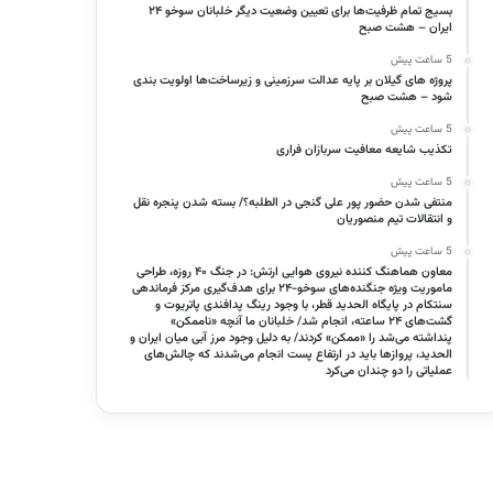
بسیج تمام ظرفیت‌ها برای تعیین وضعیت دیگر خلبانان سوخو ۲۴
ایران – هشت صبح
5 ساعت پیش
پروژه‌ های گیلان بر پایه عدالت سرزمینی و زیرساخت‌ها اولویت‌ بندی
شود – هشت صبح
5 ساعت پیش
تکذیب شایعه معافیت سربازان فراری
5 ساعت پیش
منتفی شدن حضور پور علی گنجی در الطلبه؟/ بسته شدن پنجره‌ نقل
و انتقالات تیم منصوریان
5 ساعت پیش
معاون هماهنگ کننده نیروی هوایی ارتش: در جنگ ۴۰ روزه، طراحی
ماموریت ویژه جنگنده‌های سوخو-۲۴ برای هدف‌گیری مرکز فرماندهی
سنتکام در پایگاه الحدید قطر، با وجود رینگ پدافندی پاتریوت و
گشت‌های ۲۴ ساعته، انجام شد/ خلبانان ما آنچه «ناممکن»
پنداشته می‌شد را «ممکن» کردند/ به دلیل وجود مرز آبی میان ایران و
الحدید، پرواز‌ها باید در ارتفاع پست انجام می‌شدند که چالش‌های
عملیاتی را دو چندان می‌کرد