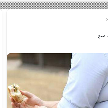
بح
ت صبح