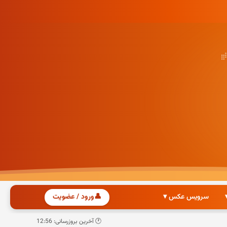
سرویس عکس ▾
👤
ورود / عضویت
🕐 آخرین بروزرسانی: 12:56