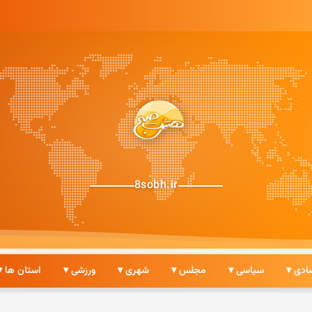
8sobh.ir
ادی ▾
سیاسی ▾
مجلس ▾
شهری ▾
ورزشی ▾
استان ها ▾