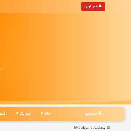
• به‌روزترین خبرگزاری ایرانی
🔔 خبر فوری
🔍
جستجو
خانه ▾
تیتر یک ▾
اقتص
📅 پنجشنبه, ۱۵ مرداد ۱۴۰۵