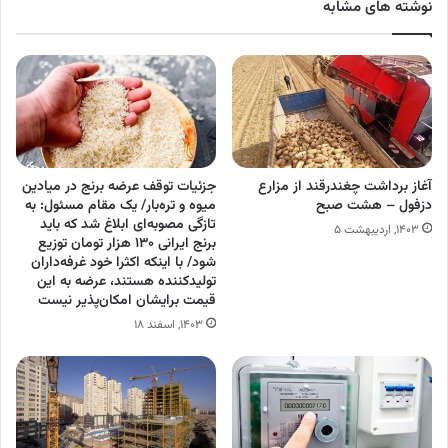
نوشته های مشابه
آغاز برداشت چغندرقند از مزارع
جزئیات توقف عرضه برنج در میادین
دزفول – هشت صبح
میوه‌ و تره‌بار/ یک مقام مسئول: به
تازگی مصوبه‌ای ابلاغ شد که باید
۱۴۰۳, اردیبهشت ۵
برنج ایرانی ۱۳۰ هزار تومان توزیع
شود/ با اینکه اکثرا خود غرفه‌داران
تولیدکننده هستند، عرضه به این
قیمت برایشان امکان‌پذیر نیست
۱۴۰۳, اسفند ۱۸