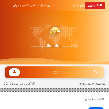
گاه خبری هشت صبح خوش آمدید
• آخرین اخبار لحظه‌ای کشور و جهان
🔔 خبر فوری
8sobh.ir
☰
👤
🔍
📅 شنبه, ۱۷ مرداد ۱۴۰۵
🕐 آخرین بروزرسانی: 09:10
خانه
/
اقتصادی