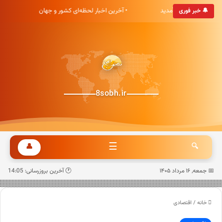
بری هشت صبح خوش آمدید
• آخرین اخبار لحظه‌ای کشور و جهان
•
🔔 خبر فوری
8sobh.ir
☰
👤
🔍
📅 جمعه, ۱۶ مرداد ۱۴۰۵
🕐 آخرین بروزرسانی: 14:05
خانه
/
اقتصادی