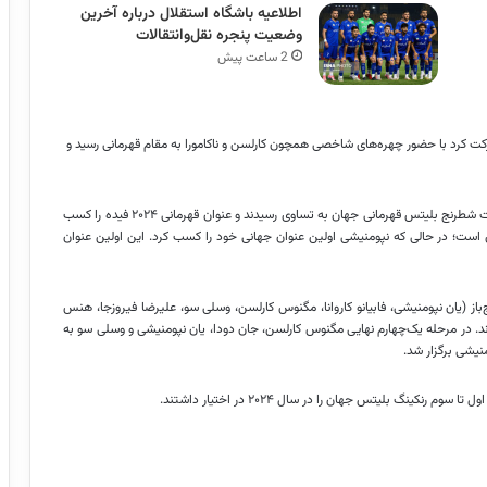
اطلاعیه باشگاه استقلال درباره آخرین
وضعیت پنجره نقل‌وانتقالات
2 ساعت پیش
رکت کرد با حضور چهره‌های شاخصی همچون کارلسن و ناکامورا به مقام قهرمانی رسید و
به گزارش ایسنا، مگنوس کارلسن و یان نپومنیشی در دیدار نهایی مسابقات شطرنج بلیتس قهرمانی جهان به تساوی رسیدند و عنوان قهرمانی ۲۰۲۴ فیده را کسب
ست؛ در حالی که نپومنیشی اولین عنوان جهانی خود را کسب کرد. این اولین عنوان
 بود که هشت شطرنج‌باز (یان نپومنیشی، فابیانو کاروانا، مگنوس کارلسن، وسلی سو، علیرضا فیروزجا، هنس
تیاز به دور نهایی راه یافته بودند. در مرحله یک‌چهارم نهایی مگنوس کارلسن، جان دودا، یان نپومنیشی و وسلی سو به
منیشی برگزار شد.
کینگ بلیتس جهان را در سال ۲۰۲۴ در اختیار داشتند.