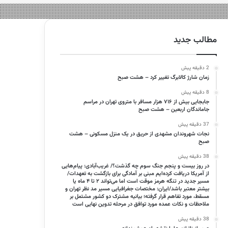
مطالب جدید
2 دقیقه پیش
زمان شارژ کالابرگ تغییر کرد – هشت صبح
8 دقیقه پیش
جابجایی بیش از ۷۱۶ هزار مسافر با متروی تهران در مراسم
جاماندگان اربعین – هشت صبح
37 دقیقه پیش
نجات شهروندان مشهدی از حریق در یک منزل مسکونی – هشت
صبح
38 دقیقه پیش
در روز بیست و پنجم جنگ سوم چه گذشت؟/ غریب‌آبادی: پیام‌هایی
از آمریکا دریافت کرده‌ایم مبنی بر آمادگی برای بازگشت به تعهدات/
مسیر جدید در تنگه هرمز موقت است اما می‌تواند ۲ تا ۴ ماه یا
بیشتر معتبر باشد/ایران: مختصات جغرافیایی مسیر مد نظر تهران و
مسقط، مورد تفاهم قرار گرفته؛ بیانیه مشترک دو کشور مشتمل بر
ملاحظات و نکات عمده مورد توافق در مرحله تدوین نهایی است
38 دقیقه پیش