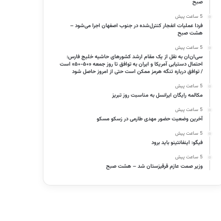
صبح
5 ساعت پیش
فردا عملیات انفجار کنترل‌شده در جنوب اصفهان اجرا می‌شود –
هشت صبح
5 ساعت پیش
سی‌ان‌ان به نقل از یک مقام ارشد کشورهای حاشیه خلیج فارس:
احتمال دستیابی آمریکا و ایران به توافق تا روز جمعه «۵۰-۵۰» است
/ توافق درباره تنگه هرمز ممکن است حتی از امروز حاصل شود
5 ساعت پیش
مکالمه رایگان ایرانسل به مناسبت روز تبریز
5 ساعت پیش
آخرین وضعیت حضور مهدی طارمی در زسکو مسکو
5 ساعت پیش
فیگو: اینفانتینو باید برود
5 ساعت پیش
وزیر صمت عازم قرقیزستان شد – هشت صبح