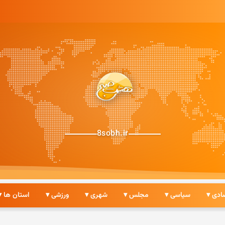
8sobh.ir
ادی ▾
سیاسی ▾
مجلس ▾
شهری ▾
ورزشی ▾
استان ها ▾