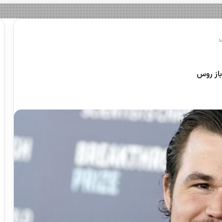
س
از روس