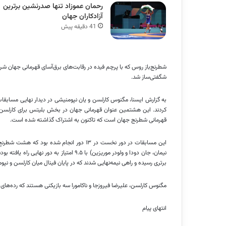
رحمان عموزاد تنها صدرنشین برترین
آزادکاران جهان
41 دقیقه پیش
شطرنج‌باز روس که با پرچم فیده در رقابت‌های برق‌آسای قهرمانی جهان ش
شگفتی‌ساز شد.
کردند. این هشتمین عنوان قهرمانی جهان در بخش بلیتس برای کارلسن ا
قهرمانی شطرنج جهان است که تاکنون به اشتراک گذاشته شده است.
این مسابقات در دور نخست در ۱۳ دور انجام شده
نیمان، جان دودا و ولودر موریزین) با ۹.۵ ام
برتری رسیده و راهی نیمه‌نهایی شدند که در پایان فینال میان کارلسن و نپو
مگنوس کارلسن، علیرضا فیروزجا و ناکامورا سه بازیکنی هستند که رده‌های اول تا سوم رن
انتهای پیام