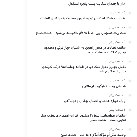
آدان با چمدان شکایت پشت پنجره استقلال
2 ساعت پیش
اطلاعیه باشگاه استقلال درباره آخرین وضعیت پنجره نقل‌وانتقالات
2 ساعت پیش
نفت برنت همچنان بین ۸۰ تا ۹۰ دلار دادوستد می‌شود – هشت صبح
3 ساعت پیش
سانحه تصادف در محور راهجرد به آشتیان چهار فوتی و مصدوم
برجای گذاشت – هشت صبح
3 ساعت پیش
بخش چهارم؛ تحول بانک دی در کارنامه چهارماهه/ درآمد کارمزدی
بیش از ۴.۵ برابر شد
3 ساعت پیش
فحاشی و حمله فیگو به اینفانتینو
3 ساعت پیش
پایان دوباره همکاری احسان پهلوان و ذوب‌آهن
3 ساعت پیش
سازمان هواپیمایی: بلیط ۲۱ میلیونی تهران-اصفهان مربوط به سفر
ترکیبی است – هشت صبح
3 ساعت پیش
وحدت مکرّراً و مؤکّداً تذکر داده شد – هشت صبح