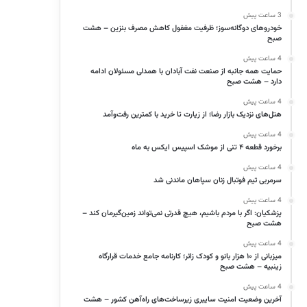
3 ساعت پیش
خودروهای دوگانه‌سوز؛ ظرفیت مغفول کاهش مصرف بنزین – هشت
صبح
4 ساعت پیش
حمایت همه‌ جانبه از صنعت نفت آبادان با همدلی مسئولان ادامه
دارد – هشت صبح
4 ساعت پیش
هتل‌های نزدیک بازار رضا؛ از زیارت تا خرید با کمترین رفت‌وآمد
4 ساعت پیش
برخورد قطعه ۴ تنی از موشک اسپیس ایکس به ماه
4 ساعت پیش
سرمربی تیم فوتبال زنان سپاهان ماندنی شد
4 ساعت پیش
پزشکیان: اگر با مردم باشیم، هیچ قدرتی نمی‌تواند زمین‌گیرمان کند –
هشت صبح
4 ساعت پیش
میزبانی از ۱۰ هزار بانو و کودک زائر؛ کارنامه جامع خدمات قرارگاه
زینبیه – هشت صبح
4 ساعت پیش
آخرین وضعیت امنیت سایبری زیرساخت‌های راه‌آهن کشور – هشت