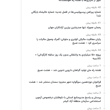
عبور از ناترازی‌ها با نقشه راه هوشمندانه
40 دقیقه پیش
شماره پیراهن پرسپولیسی‌ها در فصل جدید؛ شماره عالیشاه بایگانی
شد!
41 دقیقه پیش
رحمان عموزاد تنها صدرنشین برترین آزادکاران جهان
43 دقیقه پیش
پایان معافیت مالیاتی کولبری و ملوانی؛ گمرک وصول مالیات را
سراسری کرد – هشت صبح
44 دقیقه پیش
پروژه ۱۵۰ میلیاردی به واشقانی بدون یک روز سابقه کارگردانی! +
تکذیبیه
1 ساعت پیش
نقشه راه ملی تولید گیاهان دارویی تدوین شد – هشت صبح
2 ساعت پیش
فراخوان نوزدهمین سوگواره «مهر محرم» سمنان منتشر شد – هشت
صبح
2 ساعت پیش
پرسش و پاسخ مدیرمنابع انسانی با داوطلبان درخصوص آزمون
استخدامی سازمان منطقه آزاد کیشر
2 ساعت پیش