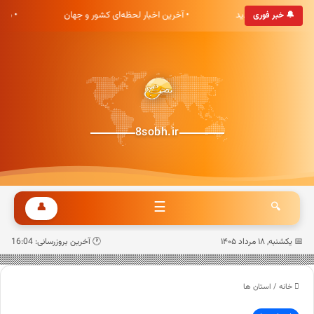
ی هشت صبح خوش آمدید
• آخرین اخبار لحظه‌ای کشور و جهان
• به
🔔 خبر فوری
8sobh.ir
☰
👤
🔍
📅 یکشنبه, ۱۸ مرداد ۱۴۰۵
🕐 آخرین بروزرسانی: 16:04
خانه
/
استان ها