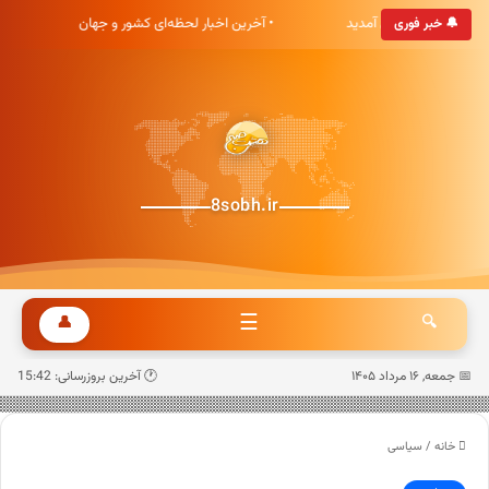
خبری هشت صبح خوش آمدید
• آخرین اخبار لحظه‌ای کشور و جهان
🔔 خبر فوری
8sobh.ir
☰
👤
🔍
📅 جمعه, ۱۶ مرداد ۱۴۰۵
🕐 آخرین بروزرسانی: 15:42
خانه
/
سیاسی