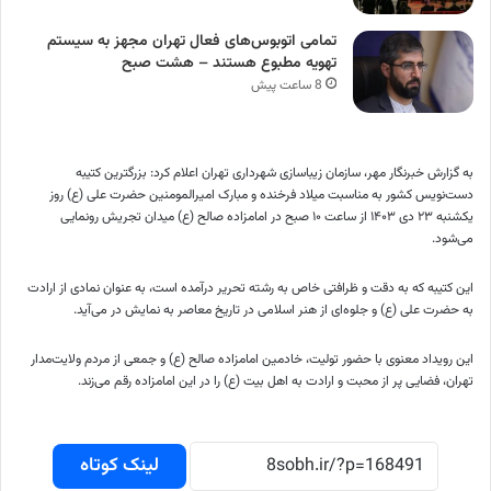
تمامی اتوبوس‌های فعال تهران مجهز به سیستم
تهویه مطبوع هستند – هشت صبح
8 ساعت پیش
به گزارش خبرنگار مهر، سازمان زیباسازی شهرداری تهران اعلام کرد: بزرگترین کتیبه
دست‌نویس کشور به مناسبت
میلاد
فرخنده و مبارک امیرالمومنین حضرت علی (
ع)
روز
یکشنبه ۲۳ دی
۱۴۰۳
از ساعت ۱۰ صبح در امامزاده صالح (
ع)
میدان تجریش رونمایی
می‌شود.
این کتیبه که به دقت و ظرافتی خاص به رشته تحریر درآمده است، به عنوان نمادی از ارادت
به حضرت علی (
ع)
و جلوه‌ای از هنر اسلامی در تاریخ معاصر به نمایش در می‌آید.
این رویداد معنوی با حضور تولیت، خادمین امامزاده صالح (
ع)
و جمعی از مردم ولایت‌مدار
تهران، فضایی پر از محبت و ارادت به اهل بیت (
ع)
را در این امامزاده رقم می‌زند.
لینک کوتاه