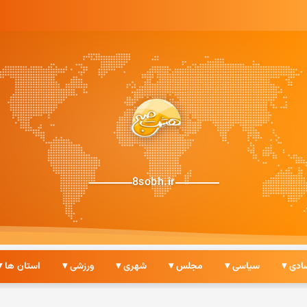
8sobh.ir
ادی ▾
سیاسی ▾
مجلس ▾
شهری ▾
ورزشی ▾
استان ها ▾