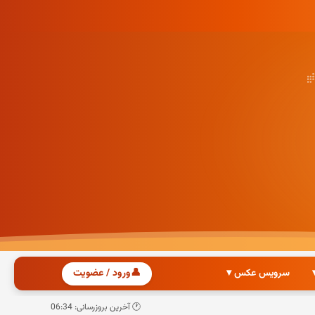
سرویس عکس ▾
👤
ورود / عضویت
🕐 آخرین بروزرسانی: 06:34