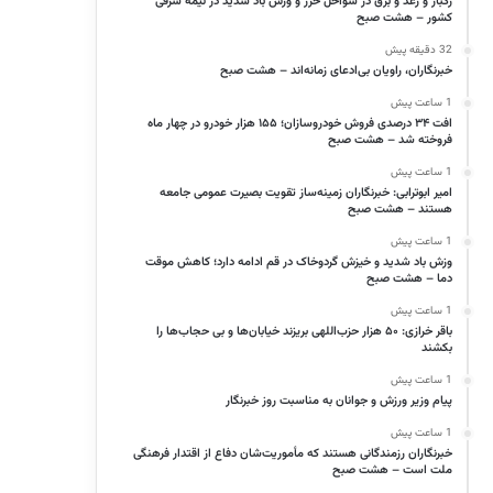
رگبار و رعد و برق در سواحل خزر و وزش باد شدید در نیمه شرقی
کشور – هشت صبح
32 دقیقه پیش
خبرنگاران، راویان بی‌ادعای زمانه‌اند – هشت صبح
1 ساعت پیش
افت ۳۴ درصدی فروش خودروسازان؛ ۱۵۵ هزار خودرو در چهار ماه
فروخته شد – هشت صبح
1 ساعت پیش
امیر ابوترابی: خبرنگاران زمینه‌ساز تقویت بصیرت عمومی جامعه
هستند – هشت صبح
1 ساعت پیش
وزش باد شدید و خیزش گردوخاک در قم ادامه دارد؛ کاهش موقت
دما – هشت صبح
1 ساعت پیش
باقر خرازی: ۵۰ هزار حزب‌اللهی بریزند خیابان‌ها و بی حجاب‌ها را
بکشند
1 ساعت پیش
پیام وزیر ورزش و جوانان به مناسبت روز خبرنگار
1 ساعت پیش
خبرنگاران رزمندگانی هستند که مأموریت‌شان دفاع از اقتدار فرهنگی
ملت است – هشت صبح