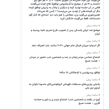
می‌گویند این افراد خائن‌اند/در شورای امنیت ۱۲ یا ۱۳ نفر حق رأی
داشتند و ۱۲ نفر از موضع ما [درخصوص توافق] دفاع کردند/می‌گفتند
فلانی در آن جلسه تهدید کرده و دیگران را وادار به پذیرش توافق کرده؛
مگر آن فرماندهان از تهدید من می‌ترسند؟ / کسی که نمی‌داند
همین‌جوری می‌گوید بزن، تبعاتش را هم باید دید /عده‌ای که کنار گود
نشسته‌اند، فقط می‌گویند «لنگش کن»
6 ساعت پیش
موضع ضد ایرانی زلنسکی پس از تصویب طرح تحریم علیه روسیه و
ایران
6 ساعت پیش
اگر اسپانیا میزبان فینال جام جهانی ۲۰۳۰ نباشد، باید انصراف دهد
7 ساعت پیش
اجتماع حماسی مردم زنجان در صد و شصتمین شب حضور در میدان
– هشت صبح
7 ساعت پیش
توافق پرسپولیس با اژدهاکش ۱۸ ساله!
8 ساعت پیش
راه‌یابی برترین‌های مسابقات قهرمانی کیوکوشین‌کای ماسودا بانوان به
اردوی تیم ملی
8 ساعت پیش
آوج در یکصد و شصتمین شب؛ اجتماع مردم پر و شور و حماسه
آفرین – هشت صبح