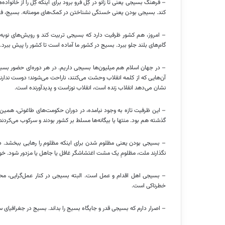
– فرهنگ بسیجی یعنی تا زانو در گِل فرو برود برای اینکه گِل را از خانواد
کند. بسیجی بودن یعنی خستگی نشناختن در کمک‌های مومنانه. بسیج، 
– امروز، هم کشور ظرفیت دارد که بسیجی تربیت کند و رویش‌های نوبه‌نو 
گام‌های بلند جلو ببرد. بسیج در کشور ما آماده است تا کشور را پیش بب
– در جهان اسلام هم میلیون‌ها بسیجی داریم. در هر دوره‌ای حضور بسیج
آن‌هایی که از کلمه انقلاب وحشت می‌کنند، ناراحت می‌شوند؛ دوست ندارند ا
نشان می‌دهد انقلاب زنده است، انقلاب نوزاست و پدیدآورنده است.
– این ظرفیت تازه به وجود نیامده، در دوران حکومت‌های طاغوتی، همین 
گذشته هم بود. منتها یا بیگانه‌ها مسلط بر کشور بودند و سرکوب می‌کردند
– بسیجی بودن یعنی مظلوم شدن برای اینکه مظلوم را رهایی ببخشد. دی
نگذارند ملت، مظلومِ یک مشت اغتشاشگر غافل یا جاهل یا مزدور شود. خودش
– بسیجی اهل اقدام و عمل است. البته بسیجی در کنار عمل‌گرایی، محصور
خطرناکی است.
– اصرار دارم که بسیجی قدر و جایگاه بسیج را بداند. بسیج در جغرافیای س