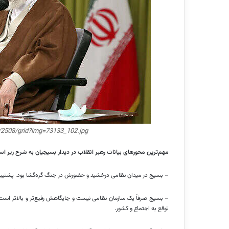
m/2508/grid?img=73133_102.jpg
مهم‌ترین محورهای بیانات رهبر انقلاب در دیدار بسیجیان به شرح زیر ا
– بسیج در میدان نظامی درخشید و حضورش در جنگ گره‌گشا بود. پشتیبان
– بسیج صرفاً یک سازمان نظامی نیست و جایگاهش رفیع‌تر و بالاتر ا
توقع به اجتماع و کشور.