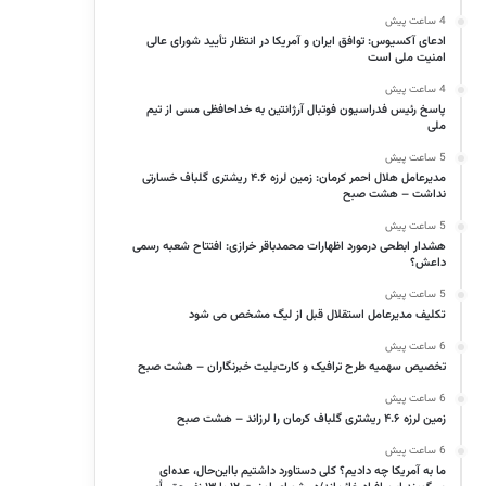
4 ساعت پیش
ادعای آکسیوس: توافق ایران و آمریکا در انتظار تأیید شورای عالی
امنیت ملی است
4 ساعت پیش
پاسخ رئیس فدراسیون فوتبال آرژانتین به خداحافظی مسی از تیم
ملی
5 ساعت پیش
مدیرعامل هلال احمر کرمان: زمین لرزه ۴.۶ ریشتری گلباف خسارتی
نداشت – هشت صبح
5 ساعت پیش
هشدار ابطحی درمورد اظهارات محمدباقر خرازی: افتتاح شعبه رسمی
داعش؟
5 ساعت پیش
تکلیف مدیرعامل استقلال قبل از لیگ مشخص می شود
6 ساعت پیش
تخصیص سهمیه طرح ترافیک و کارت‌بلیت خبرنگاران – هشت صبح
6 ساعت پیش
زمین لرزه ۴.۶ ریشتری گلباف کرمان را لرزاند – هشت صبح
6 ساعت پیش
ما به آمریکا چه دادیم؟ کلی دستاورد داشتیم بااین‌حال، عده‌ای