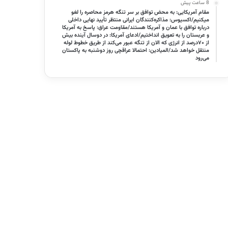
8 ساعت پیش
مقام آمریکایی: به محض توافق بر سر تنگه هرمز محاصره را لغو
میکنیم/اکسیوس: مذاکره‌کنندگان ایرانی منتظر تأیید نهایی داخلی
درباره توافق با عمان و آمریکا هستند/مقاومت عراق: پاسخ به آمریکا
و عربستان را به تعویق انداختیم/ادعای آمریکا: در دوسال آینده بیش
از ۷۰درصد از انرژی که الان از تنگه عبور می‌کند از طریق خطوط لوله
منتقل خواهد شد/المیادین: احتمالا عراقچی روز دوشنبه به پاکستان
می‌رود