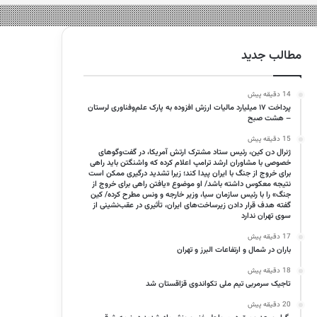
مطالب جدید
14 دقیقه پیش
پرداخت ۱۷ میلیارد مالیات ارزش افزوده به پارک علم‌وفناوری لرستان
– هشت صبح
15 دقیقه پیش
ژنرال دن کین، رئیس ستاد مشترک ارتش آمریکا، در گفت‌وگوهای
خصوصی با مشاوران ارشد ترامپ اعلام کرده که واشنگتن باید راهی
برای خروج از جنگ با ایران پیدا کند؛ زیرا تشدید درگیری ممکن است
نتیجه معکوس داشته باشد/ او موضوع «یافتن راهی برای خروج از
جنگ» را با رئیس سازمان سیا، وزیر خارجه و ونس مطرح کرده/ کین
گفته هدف قرار دادن زیرساخت‌های ایران، تأثیری در عقب‌نشینی از
سوی تهران ندارد
17 دقیقه پیش
باران در شمال و ارتفاعات البرز و تهران
18 دقیقه پیش
تاجیک سرمربی تیم ملی تکواندوی قزاقستان شد
20 دقیقه پیش