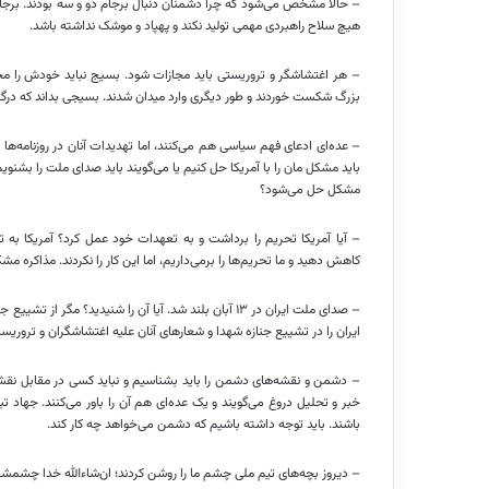
– حالا مشخص می‌شود که چرا دشمنان دنبال برجام دو و سه بودند. برجام 
هیچ سلاح راهبردی مهمی تولید نکند و پهپاد و موشک نداشته باشد.
– هر اغتشاشگر و تروریستی باید مجازات شود. بسیج نباید خودش را م
بزرگ شکست خوردند و طور دیگری وارد میدان شدند. بسیجی بداند که درگی
– عده‌ای ادعای فهم سیاسی هم می‌کنند، اما تهدیدات آنان در روزنامه‌ها و
باید مشکل مان را با آمریکا حل کنیم یا می‌گویند باید صدای ملت را بشنوی
مشکل حل می‌شود؟
– آیا آمریکا تحریم را برداشت و به تعهدات خود عمل کرد؟ آمریکا به 
کاهش دهید و ما تحریم‌ها را برمی‌داریم، اما این کار را نکردند. مذاکره مشک
– صدای ملت ایران در ۱۳ آبان بلند شد. آیا آن را شنید
ایران را در تشییع جنازه شهدا و شعارهای آنان علیه اغتشاشگران و تروریس
– دشمن و نقشه‌های دشمن را باید بشناسیم و نباید کسی در مقابل نقشه‌
خبر و تحلیل دروغ می‌گویند و یک عده‌ای هم آن را باور می‌کنند. جهاد 
باشند. باید توجه داشته باشیم که دشمن می‌خواهد چه کار کند.
– دیروز بچه‌های تیم ملی چشم ما را روشن کردند؛ ان‌شاءالله خدا چشمشا