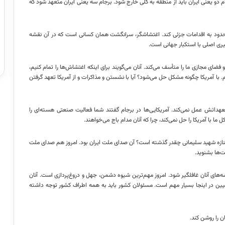
دو یعنی ایران باید از منطقه به کلی خارج شود. برجام سه یعنی ایران متعهد شود که
حدود به اقدامات جزئی کند. اغتشاشگر، سرانگشت همان کسانی است که در آن نقشه
ری اصلی با استکبار جهانی است.
 فضای مجازی ما را متأسف می‌کند. آنان می‌گویند برای اینکه اغتشاش‌ها را تمام کنیم،
م. با آمریکا چگونه مشکل حل می‌شود؟ آیا با نشستن و مذاکرات و از آمریکا تعهد گرفتن
تعهداتش عمل نمی‌کند. آمریکایی‌ها در برجام گفتند شما فعالیت صنعتی هسته‌ای را
ل ما با آمریکا را حل نمی‌کند، چرا که آنان مدام باج می‌خواهند.
ید؟ مگر از تشییع جنازه شهید سلیمانی چقدر گذشته است؟ آن صدای ملت ایران بود. امروز هم صدای ملت
ت‌ها بشنوید.
های آنان غافلگیر شود. امروز مهم‌ترین شیوه دشمن، جهل و دروغ‌پردازی است. آنان
تبیین در اینجا بسیار مهم است. مسئولان کشور باید به همه اطراف کشور توجه داشته
ن را روشن کند.