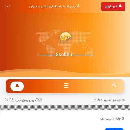
 هشت صبح خوش آمدید
• آخرین اخبار لحظه‌ای کشور و جهان
• به‌ر
🔔 خبر فوری
8sobh.ir
☰
👤
🔍
📅 جمعه, ۱۶ مرداد ۱۴۰۵
🕐 آخرین بروزرسانی: 01:05
خانه
/
استان ها