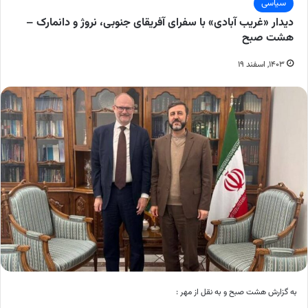
سیاسی
دیدار «غریب آبادی» با سفرای آفریقای جنوبی، نروژ و دانمارک –
هشت صبح
۱۴۰۳, اسفند ۱۹
به گزارش هشت صبح و به نقل از مهر :