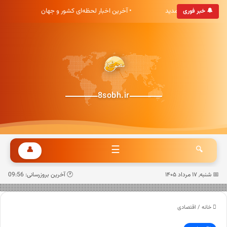
بری هشت صبح خوش آمدید
• آخرین اخبار لحظه‌ای کشور و جهان
• 
🔔 خبر فوری
8sobh.ir
☰
👤
🔍
📅 شنبه, ۱۷ مرداد ۱۴۰۵
🕐 آخرین بروزرسانی: 09:56
خانه
/
اقتصادی