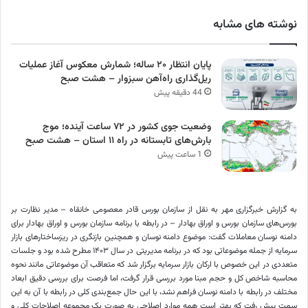
نوشته های مشابه
پایان انتظار ۲۰ ساله؛ شمارش معکوس آغاز عملیات
ریل‌گذاری راه‌آهن سبزوار – هشت صبح
44 دقیقه پیش
وضعیت جوی کشور در ۷۲ ساعت آینده؛ موج
بارش‌های تابستانه در راه ۱۱ استان – هشت صبح
1 ساعت پیش
به گزارش خبرگزاری مهر به نقل از سازمان بورس قادر معصومی خانقاه – مدیر نظارت بر
بورس‌های سازمان بورس و اوراق بهادار – در رابطه با برنامه سازمان بورس و اوراق بهادار برای
دامنه نوسان معاملات گفت: موضوع دامنه نوسان و همچنین بازنگری در ریزساختارهای بازار
سرمایه از جمله موضوعاتی بود که در برنامه مدیریتی در سال ۱۴۰۳ مطرح شده بود و جلسات
متعددی در این خصوص با ارکان بازار سرمایه برگزار شد که متعاقب آن موضوعاتی مانند نحوه
محاسبه شاخص کل و حجم مبنا مورد بررسی قرار گرفت، اما فرصت برای بررسی دقیق ابعاد
مختلف در رابطه با دامنه نوسان فراهم نشد، با این حال جمع‌بندی کلی در رابطه با آن به این
سمت پیش رفت که بهتر است همه موارد اصلاحی به صورت یک مجموعه اصلاحات کلی و