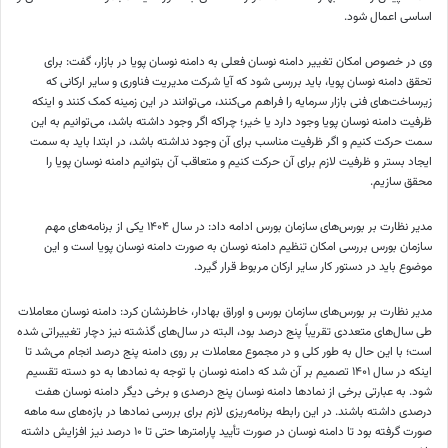
اساسی اعمال شود.
وی در خصوص امکان تغییر دامنه نوسان فعلی به دامنه نوسان پویا در بازار، گفت: برای
تحقق دامنه نوسان پویا، باید بررسی شود که آیا شرکت مدیریت فناوری و سایر ارکانی که
زیرساخت‌های فنی بازار سرمایه را فراهم می‌کنند، می‌توانند در این زمینه کمک کنند و اینکه
ظرفیت دامنه نوسان پویا وجود دارد یا خیر؛ چراکه اگر وجود داشته باشد، می‌توانیم به این
سمت حرکت کنیم و اگر ظرفیت مناسب برای آن وجود نداشته باشد، در ابتدا باید به سمت
ایجاد بستر و ظرفیت لازم برای آن حرکت کنیم و متعاقب آن بتوانیم دامنه نوسان پویا را
محقق سازیم.
مدیر نظارت بر بورس‌های سازمان بورس ادامه داد: در سال ۱۴۰۴ یکی از برنامه‌های مهم
سازمان بورس بررسی امکان تنظیم دامنه نوسان به صورت دامنه نوسان پویا است و این
موضوع باید در دستور کار سایر ارکان مربوط قرار گیرد.
مدیر نظارت بر بورس‌های سازمان بورس و اوراق بهادار، خاطرنشان کرد: دامنه نوسان معاملات
طی سال‌های متعددی تقریباً پنج درصد بود، البته در سال‌های گذشته نیز دچار تغییراتی شده
است؛ با این حال به طور کلی و در مجموع معاملات بر روی دامنه پنج درصد انجام می‌شد تا
اینکه در سال ۱۴۰۱ تصمیم بر آن شد که دامنه نوسان با توجه به نمادها به دو دسته تقسیم
شود. به عبارتی برخی از نمادها دامنه نوسان پنج درصدی و برخی دیگر دامنه نوسان هفت
درصدی داشته باشند. در این رابطه برنامه‌ریزی لازم برای بررسی نمادها در بازه‌های سه ماهه
صورت گرفته بود تا دامنه نوسان در صورت تأیید پارامترها حتی تا ۱۰ درصد نیز افزایش داشته