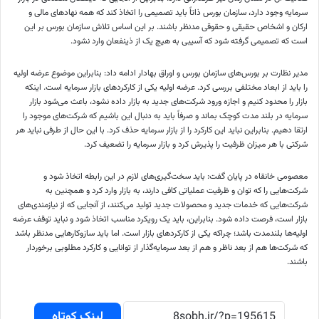
سرمایه وجود دارد، سازمان بورس ذاتاً باید تصمیمی را اتخاذ کند که همه نهادهای مالی و
ارکان و اشخاص حقیقی و حقوقی مدنظر باشند. بر این اساس تلاش سازمان بورس بر این
است که تصمیمی گرفته شود که آسیبی به هیچ یک از
ذینفعان
وارد نشود.
مدیر نظارت بر بورس‌های سازمان بورس و اوراق بهادار ادامه داد: بنابراین موضوع عرضه اولیه
را باید از ابعاد مختلفی بررسی کرد. عرضه اولیه یکی از کارکردهای بازار سرمایه است. اینکه
بازار را محدود کنیم و اجازه ورود شرکت‌های جدید به بازار داده نشود، باعث می‌شود بازار
سرمایه در بلند مدت کوچک بماند و صرفاً باید به دنبال این باشیم که شرکت‌های موجود را
ارتقا دهیم. بنابراین نباید این کارکرد را از بازار سرمایه حذف کرد. با این حال از طرفی نباید هر
شرکتی با هر میزان ظرفیت را پذیرش کرد و بازار سرمایه را تضعیف کرد.
معصومی خانقاه در پایان گفت: باید سخت‌گیری‌های لازم در این رابطه اتخاذ شود و
شرکت‌هایی را که توان و ظرفیت عملیاتی کافی دارند، به بازار وارد کرد و همچنین به
شرکت‌هایی که خدمات جدید و محصولات جدید تولید می‌کنند، از آنجایی که از نیازمندی‌های
بازار است، فرصت داده شود. بنابراین، باید یک رویکرد مناسب اتخاذ شود و نباید توقف عرضه
اولیه‌ها بلندمدت باشد؛ چراکه یکی از کارکردهای بازار است. اما باید سازوکارهایی مدنظر باشد
که شرکت‌ها هم از بعد ناظر و هم از بعد سرمایه‌گذار از توانایی و کارکرد مطلوبی برخوردار
باشند.
لینک کوتاه