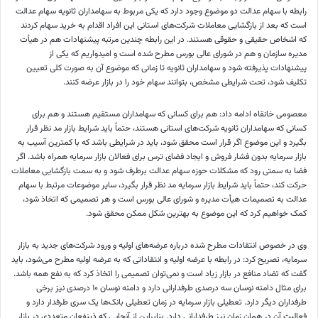
رابطه با سهام عدالت دو موضوع وجود دارد که یکی مربوط به سهامداران ثانویه سهام عدالت
است که بعد از بازگشایی معاملات شرکت‌های استانی این افراد اقدام به خرید سهام کردند
که اشخاص حقیقی و حقوقی هستند. در این رابطه چندین مرتبه پیشنهادات هم در هیأت
مدیره سازمان و هم در شورای عالی بورس مطرح شده است و امیدواریم که یکی از
پیشنهادات پذیرفته شود و سهامداران ثانویه تا زمانی که موضوع آن به صورت کلی تعیین
تکلیف شود، تحت شرایطی مشخص، بتوانند سهام خود را در بازار عرضه کنند.
معصومی خانقاه ادامه داد: هم برای کسانی که سهامداران مستقیم هستند و هم برای
کسانی که سهامداران ثانویه شرکت‌های استانی هستند، حتماً باید شرایط بازار مد نظر قرار
بگیرد و این موضوع اگر قرار است محقق شود، باید در شرایطی باشد که با کمترین آسیب به
بازار سرمایه بدون فشار فروش و ایجاد فضای ترس برای فعالان بازار سرمایه همراه باشد. اگر
فضا به سمتی رود که مشکلات حوزه سهام عدالت برطرف شود و به سمت بازگشایی معاملات
حرکت کند، حتماً باید شرایط بازار سرمایه مد نظر قرار بگیرد، سایر موضوعات مرتبط با سهام
عدالت به تصمیمات هیأت مدیره و شورای عالی بورس است و هر تصمیمی که اتخاذ شود،
کمک خواهیم کرد که این موضوع به بهترین شکل ممکن محقق شود.
وی در خصوص انتقادات مطرح شده درباره عرضه‌های اولیه و ورود شرکت‌های جدید به بازار
سرمایه، تصریح کرد: در رابطه با عرضه اولیه و انتقاداتی که به عرضه اولیه مطرح می‌شود، باید
گفت که تضاد منافع در بازار زیاد است و نمی‌توان تصمیمی را اتخاذ کرد که به نفع همه باشد.
برای مثال دامنه نوسان سه درصدی طرفدارانی دارد و دامنه نوسان ۱۰ درصدی نیز برخی
طرفداران دیگر دارد. تعطیلی بازار سرمایه در زمان تعطیلی بانک‌ها یک سری طرفدار دارد و
فعالیت آن در همان زمان نیز طرفدارانی دارد. بنابراین از آنجایی که
ذینفعان
متعددی در بازار