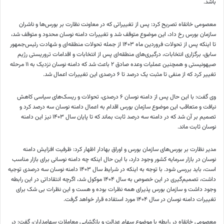
باشد.
معصومی خانقاه تصریح کرد: پس از تغییراتی که در معاونت نظارت بر بورس‌ها و ناشران
سازمان بورس رخ داد، این موضوع متوقف شد و تغییرات دامنه نوسان محدود و متوقف شد،
تا اینکه پس از تحولات فروردین ماه ۱۴۰۳ از جمله تحولات منطقه‌ای و شهادت رئیس‌جمهور
سابق، برگزاری انتخابات، درگیری‌های منطقه‌ای پس از انتخابات و اقدامات تروریستی رژیم
صیهونیستی
و همچنین عملیات وعده صادق ۲ باعث شد که دامنه نوسان نزدیک به ۱۱ مرحله
تغییر کرد که از منفی تا مثبت یک درصد تا ۶ درصدی این تغییرات اعمال شد.
وی گفت: با این حال پس از دامنه نوسان ۶ درصدی، تحولات و ریسک‌های سیاسی کاهش
نیافت و متعاقب این موضوع سازمان بورس اقدام به اعمال دامنه نوسان سه درصد کرد و
تصمیم بر آن شد که در دامنه سه درصد ثابت بماند که تا پایان سال ۱۴۰۳ نیز این دامنه
نوسان ثابت ماند.
مدیر نظارت بر بورس‌های سازمان بورس و اوراق بهادار اظهار کرد: ظرفیت افزایش دامنه
نوسان در بازار سرمایه کشور وجود دارد، با این حال اینکه چه دامنه نوسانی برای بازار مناسب
است، باید بررسی شود. با توجه به اینکه در شرایط سال ۱۴۰۳ دامنه نوسان سه درصدی توجیه
داشت، تصمیم‌گیری در این خصوص به سال ۱۴۰۴ موکول شد، اگرچه انتقاداتی در این رابطه
وجود داشت و سازمان بورس پذیرای همه نظرات بوده و هست و این نظرات بی شک برای
تغییرات دامنه نوسان در سال ۱۴۰۴ مورد استفاده قرار خواهد گرفت.
معصومی خانقاه در رابطه با موضوع سهام عدالت و بازگشایی معاملات سهامداران، گفت: در