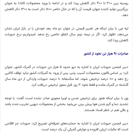
روسیه بین ۳۰۰ تا ۴۰۰ دلار کاهش پیدا کند و در ادامه با ورود محصولات کانادا به عنوان
بزرگترین تولید کننده جهان، قیمت آن را که در حال حاضر ۱۸۰۰ دلار است به ۱۳۰۰ دلار کاهش
دهد.
لپه چی با بیان اینکه هر تغییر قیمتی در جهان دو ماه بعد خودش را در بازار ایران نشان
می‌دهد، اظهار کرد: اگر در نیمه دوم سال اتفاق خاصی رخ ندهد امیدواریم نرخ حبوبات
کاهش پیدا کند.
صادرات ۹۱ هزار تن نخود از کشور
دبیر انجمن حبوبات ایران با اشاره به دپو حدود ۵ هزار تن حبوبات در گمرک کشور، عنوان
کرد: بر اساس قانون، محصولات آسیب پذیر، پس از ورود به گمرکات کشور نباید توقف کالایی
رخ دهد و ۱۰۰ درصد ترخیص شوند. اما متأسفانه ۱۰ درصد حبوبات وارداتی از دی ماه سال
گذشته در گمرک مانده و فقط نخود ۳ روز. قبل مجوز ترخیص دریافت کرد.
وی با بیان اینکه هنوز برای ترخیص عدس و لوبیا مجوزی صادر نشده است، گفت: با توجه
تشدید دما و گرم شدن هوا پیش بینی می‌شود بخشی از محصولات دپویی تخریب شده باشد
و باقی هم در خطر فساد هستند.
دبیر انجمن حبوبات ایران با اشاره به حمایت‌های تعرفه‌ای تصریح کرد: حبوبات جز اقلامی
است که مالیات ارزش افزوده و عوارض گمرکی آن یک درصد است.