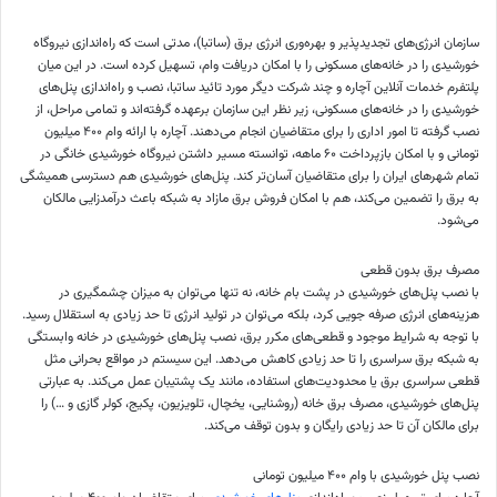
سازمان انرژی‌های تجدیدپذیر و بهره‌وری انرژی برق (ساتبا)،‌ مدتی است که راه‌اندازی نیروگاه
خورشیدی را در خانه‌های مسکونی را با امکان دریافت وام،‌ تسهیل کرده است. در این میان
پلتفرم خدمات آنلاین آچاره و چند شرکت دیگر مورد تائید ساتبا، نصب و راه‌اندازی پنل‌های
خورشیدی را در خانه‌های مسکونی، زیر نظر این سازمان برعهده گرفته‌اند و تمامی مراحل، از
نصب گرفته تا امور اداری را برای متقاضیان انجام می‌دهند. آچاره با ارائه وام ۴۰۰ میلیون
تومانی و با امکان بازپرداخت ۶۰ ماهه، توانسته مسیر داشتن نیروگاه خورشیدی خانگی در
تمام شهرهای ایران را برای متقاضیان آسان‌تر کند. پنل‌های خورشیدی هم دسترسی همیشگی
به برق را تضمین می‌کند، هم با امکان فروش برق مازاد به شبکه باعث درآمدزایی مالکان
می‌شود.
مصرف برق بدون قطعی
با نصب پنل‌های خورشیدی در پشت بام خانه، نه تنها می‌توان به میزان چشمگیری در
هزینه‌های انرژی صرفه جویی کرد، بلکه می‌توان در تولید انرژی تا حد زیادی به استقلال رسید.
با توجه به شرایط موجود و قطعی‌های مکرر برق، نصب پنل‌های خورشیدی در خانه وابستگی
به شبکه برق سراسری را تا حد زیادی کاهش می‌دهد. این سیستم در مواقع بحرانی مثل
قطعی سراسری برق یا محدودیت‌های استفاده، مانند یک پشتیبان عمل می‌کند. به عبارتی
پنل‌های خورشیدی، مصرف برق خانه (روشنایی، یخچال، تلویزیون، پکیج، کولر گازی و …) را
برای مالکان آن تا حد زیادی رایگان و بدون توقف می‌کند.
نصب پنل خورشیدی با وام ۴۰۰ میلیون تومانی