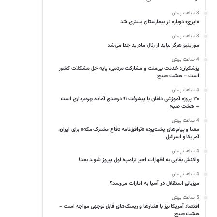
3 ساعت پیش
«ایرج» دوباره در بیمارستان بستری شد
3 ساعت پیش
مورینیو هرگز نباید از رئال مادرید جدا می‌شد
4 ساعت پیش
پزشکیان: خدمت بی‌منت و مشارکت مردمی، پایه حل مشکلات کشور
است – هشت صبح
4 ساعت پیش
۳۰ پروژه آموزشی دلفان با پیشرفت ۹۱ درصدی آماده بهره‌برداری است
– هشت صبح
4 ساعت پیش
معنا و پیام‌های پشت‌پرده «توافق‌نامه دفاع مشترک مکه» برای ایران،
آمریکا و اسرائیل
4 ساعت پیش
واکنش بقایی به اظهارات اخیر ترامپ؛ اول پیروز شوید بعد!
4 ساعت پیش
میزبانی استقلال در آسیا به امارات می‌رسد؟
5 ساعت پیش
اقتصاد آمریکا نیز با فشارها و ریسک‌های قابل توجهی مواجه است –
هشت صبح