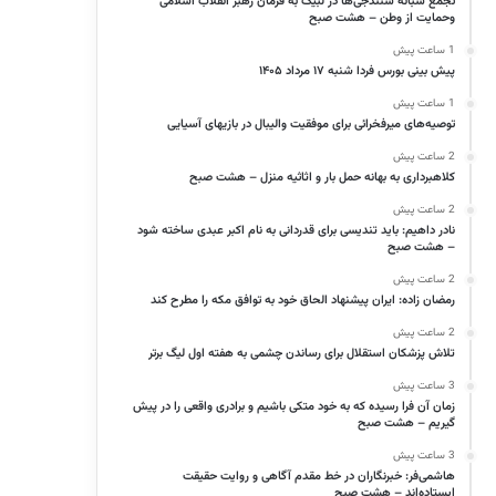
تجمع شبانه سنندجی‌ها در لبیک به فرمان رهبر انقلاب اسلامی
وحمایت از وطن – هشت صبح
1 ساعت پیش
پیش بینی بورس فردا شنبه ۱۷ مرداد ۱۴۰۵
1 ساعت پیش
توصیه‌های میرفخرائی برای موفقیت والیبال در بازیهای آسیایی
2 ساعت پیش
کلاهبرداری به بهانه حمل بار و اثاثیه منزل – هشت صبح
2 ساعت پیش
نادر داهیم: باید تندیسی برای قدردانی به نام اکبر عبدی ساخته شود
– هشت صبح
2 ساعت پیش
رمضان زاده: ایران پیشنهاد الحاق خود به توافق مکه را مطرح کند
2 ساعت پیش
تلاش پزشکان استقلال برای رساندن چشمی به هفته اول لیگ برتر
3 ساعت پیش
زمان آن فرا رسیده که به خود متکی باشیم و برادری واقعی را در پیش
گیریم – هشت صبح
3 ساعت پیش
هاشمی‌فر​​​​​​​: خبرنگاران در خط مقدم آگاهی و روایت حقیقت
ایستاده‌اند – هشت صبح