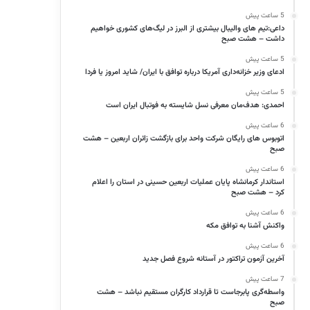
5 ساعت پیش
داعی:تیم های والیبال بیشتری از البرز در لیگ‌های کشوری خواهیم
داشت – هشت صبح
5 ساعت پیش
ادعای وزیر خزانه‌داری آمریکا درباره توافق با ایران/ شاید امروز یا فردا
5 ساعت پیش
احمدی: هدف‌مان معرفی نسل شایسته به فوتبال ایران است
6 ساعت پیش
اتوبوس های رایگان شرکت واحد برای بازگشت زائران اربعین – هشت
صبح
6 ساعت پیش
استاندار کرمانشاه پایان عملیات اربعین حسینی در استان را اعلام
کرد – هشت صبح
6 ساعت پیش
واکنش آشنا به توافق مکه
6 ساعت پیش
آخرین آزمون تراکتور در آستانه شروع فصل جدید
7 ساعت پیش
واسطه‌گری پابرجاست تا قرارداد کارگران مستقیم نباشد – هشت
صبح