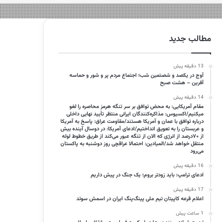
مطالب جدید
13 دقیقه پیش
آوج در یکصد و شصتمین شب؛ اجتماع مردم پر و شور و حماسه
آفرین – هشت صبح
14 دقیقه پیش
مقام آمریکایی: به محض توافق بر سر تنگه هرمز محاصره را لغو
میکنیم/اکسیوس: مذاکره‌کنندگان ایرانی منتظر تأیید نهایی داخلی
درباره توافق با عمان و آمریکا هستند/مقاومت عراق: پاسخ به آمریکا
و عربستان را به تعویق انداختیم/ادعای آمریکا: در دوسال آینده بیش
از ۷۰درصد از انرژی که الان از تنگه عبور می‌کند از طریق خطوط لوله
منتقل خواهد شد/المیادین: احتمالا عراقچی روز دوشنبه به پاکستان
می‌رود
16 دقیقه پیش
ادعای ترامپ: باید زودتر بروم؛ یک جنگ در پیش داریم
17 دقیقه پیش
اعلام قرعه کاپیتان تیم ملی پینگ‌پنگ ایران در اسمش سوئد
1 ساعت پیش