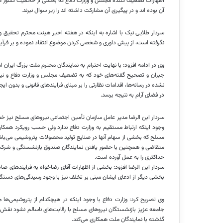
اظهارات تضعیف کننده مجلس و وزارت دفاع که بخشی از حاکمیت کشور هست
آن بوده
اند
و در پیگیری آن مشارکت داشته
اند
را زیر سوال نبرند.
سردار طلایی نیک با اشاره به اینکه در هفته اخیر هیئت محترم تحق
نگرفته است، از پیش داوری و شخصی کردن موضوع انتقاد نموده و بر فرآیند
وی در ادامه افزود: با نهایت احترام به نمایندگان محترم ملت بزرگ ایرا
جبران و تصحیح گفته‌های خود که به تضعیف مجلس و وزارت دفاع و نیرو
نشده در رسانه‌ها، اقدامات نظارتی را بر مبنای فرایندهای قانونی و بدون 
در فضای آرام به نتیجه برسد.
سردار
ابن
الرضا
مدیر عامل سازمان تأمین اجتماعی نیروهای مسلح نیز خص
وجود اینکه ارتباط مستقیم به وزارت دفاع ندارد ولی حسب رویکرد همکا
مسلح که بخشی از سهام آنها در صنایع تولید محصولات پتروشیمی می‌باش
متقاضی و همچنین با حضور یافتن نمایندگان صندوق بازنشستگی و شرکت‌
حداکثری را به عمل آورده است.
سردار
ابن
الرضا
افزود: بخشی از اظهارات آقای
رضاخواه
به فرایندهای صاد
بخشی دیگر از ادعای ایشان مبنی بر تخلف نیز با وجود رسیدگی‌های دستگا
وی تصریح کرد: وزارت دفاع با وجود اینکه در هیچکدام از پتروشیمی‌ه
جامعه عزیز بازنشستگان نیروهای مسلح با رقابت‌های ناسالم نشود نقش نظ
گذشته با نمایندگان ملت همکاری می‌کند.