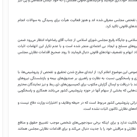
ند خودداری فرمایند و فرایندهای قانونی مجلس را که خود ایشان متقاضی و پی گیر
یق و تفحص مجلس معرفی شده
اند
و هنوز فعالیت هیأت برای رسیدگی به سوالات انجام
های قانونی تاکید کرد.
ن اسلامی و جایگاه رفیع مجلس شورای اسلامی از جناب آقای
رضاخواه
انتظار می‌رود ضمن
های مسلح و ایجاد بی اعتمادی منجر شده است و با عدم تکرار این اتهامات اثبات
ایجاد ابهام و تضعیف نهادهای قانونی دنبال فرمایند تا روند صحیح اقدامات نظارتی مجلس
وص این موضوع اعلام کرد: از ابتدای مطرح شدن تحقیق و تفحص از پتروشیمی‌ها، با
ری و پاسخگویی نسبت به نظارت و راهبری بر صندوق‌های بیمه و بازنشستگی نیروهای
د با دریافت و ارسال گزارش مکتوب برای کمیسیون‌های
ذی
ربط و نیز نمایندگان محترم
هایی که بخشی از سهام آنها در حوزه پتروشیمی کشور می‌باشد همکاری و پاسخگویی
راتی پتروشیمی کشور مربوط است که در حیطه وظایف و اختیارات وزارت دفاع نیست و
ه‌های نظارتی تاکنون اثبات نشده است.
ا مالکیت ندارد و برای اینکه برخی سودجویی‌های شخصی موجب تضییع حقوق و منافع
ارتی و مراقبتی خود را با جدیت دنبال می‌کند و برای اقدامات نظارتی مجلس همانند