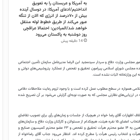
به آمریکا و عربستان را به تعویق
انداختیم/ادعای آمریکا: در دوسال آینده
بیش از ۷۰درصد از انرژی که الان از تنگه
عبور می‌کند از طریق خطوط لوله منتقل
خواهد شد/المیادین: احتمالا عراقچی
روز دوشنبه به پاکستان می‌رود
14 دقیقه پیش
مور مجلس وزارت دفاع و سردار سیدمجید
ابن
الرضا
مدیرعامل سازمان تأمین اجتماعی
نده مجلس شورای اسلامی پیرامون تحقیق و تفحص از عملکرد پتروشیمی‌های دولتی و
این وزارتخانه اثبات نشده است.
لامی همواره در سطح مطلوب عمل کرده است و با وجود لزوم رعایت ملاحظات دفاعی
در ارزیابی‌های نظارتی مجلس که به صورت نوبه‌ای گزارش می‌شود بر آن تصریح شده
لاف اظهارات آقای رضا خواه در هیچیک از جلسات و زمان‌های رأی برای تصویب تقاضای
خاب اعضای ۱۵
نفره
هیئت، هیچکدام از مسئولان و کارکنان وزارت دفاع و سازمان‌های
و ادعای ایشان به نوعی توهین به ۱۴ عضو محترم هیأت تحقیق و تفحص و ۲۳ عضو محترم کمیسیون صنایع و
هیأت و انتخاب رئیس هیأت را مطرح کرده
اند
. انتظار می‌رود جناب آقای
رضاخواه
از