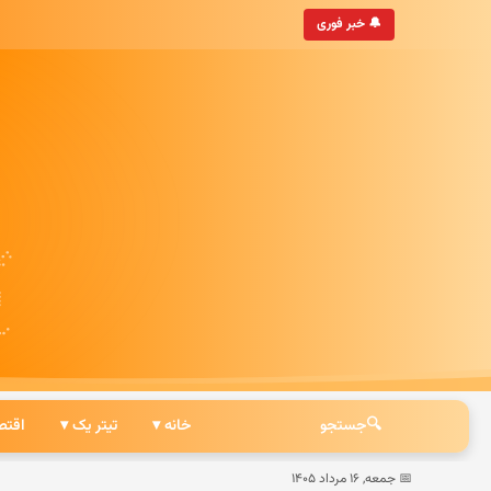
هان
• به‌روزترین خبرگزاری ایرانی
🔔 خبر فوری
🔍
جستجو
خانه ▾
تیتر یک ▾
اقتص
📅 جمعه, ۱۶ مرداد ۱۴۰۵