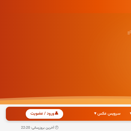
سرویس عکس ▾
👤
ورود / عضویت
🕐 آخرین بروزرسانی: 22:20