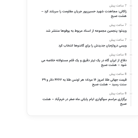
7 ساعت پیش
زاکانی: مجاهدت شهید حسین‌پور جریان مقاومت را سربلند کرد –
هشت صبح
7 ساعت پیش
ویدئو؛ پنجمین مجموعه از اسناد مربوط به یوفوها منتشر شد
7 ساعت پیش
ویسی دروازه‌بان جدیدش را برای گاندوها انتخاب کرد
8 ساعت پیش
دفاع از ایران گاه در یک تیتر دقیق و یک قلم مسئولانه خلاصه می
شود – هشت صبح
8 ساعت پیش
قیمت جهانی طلا امروز ۱۶ مرداد؛ هر اونس طلا به ۴۲۶۲ دلار و ۳۹
سنت رسید – هشت صبح
8 ساعت پیش
برگزاری مراسم سوگواری ایام پایانی ماه صفر در خرم‌آباد – هشت
صبح