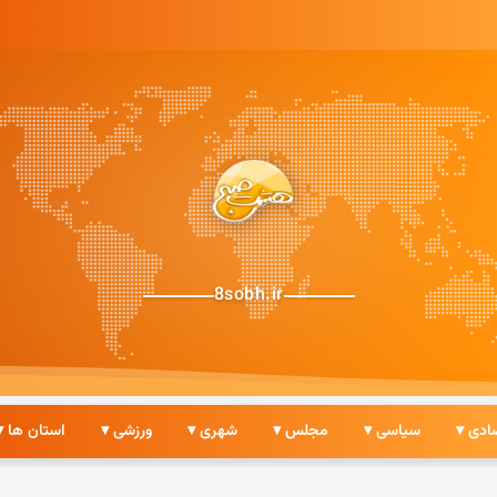
8sobh.ir
ادی ▾
سیاسی ▾
مجلس ▾
شهری ▾
ورزشی ▾
استان ها ▾