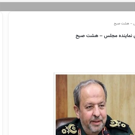
جلس – هشت صبح
عای نماینده مجلس – هشت صبح