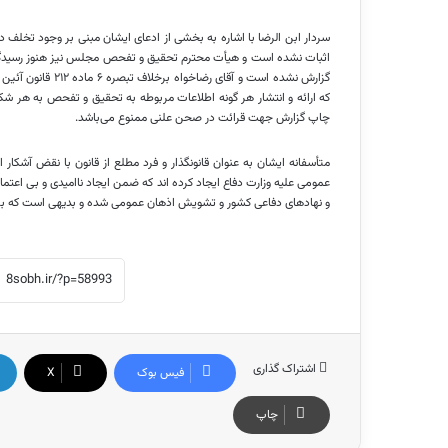
سردار
ابن
الرضا
با اشاره به بخشی از ادعای ایشان مبنی بر وجود تخلف د
اثبات نشده است و هیأت محترم تحقیق و تفحص مجلس نیز هنوز رسیدگی
گزارش نشده است و آقای
رضاخواه
برخلاف تبصره 
که ارائه و انتشار هر گونه اطلاعات مربوطه به تحقیق و تفحص به هر
چاپ گزارش جهت قرائت در صحن علنی ممنوع می‌باشد.
متأسفانه ایشان به عنوان قانونگذار و فرد مطلع از قانون با نقض آشکار
عمومی علیه وزارت دفاع ایجاد کرده
اند
که ضمن ایجاد ناامیدی و بی اعتما
و نهادهای دفاعی کشور و تشویش اذهان عمومی شده و بدیهی است که برا
اشتراک گذاری
فیس بوک
X
چاپ