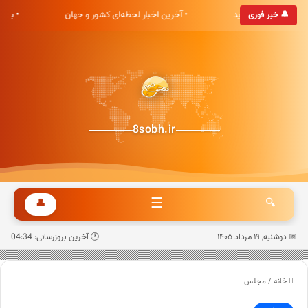
ی هشت صبح خوش آمدید
• آخرین اخبار لحظه‌ای کشور و جهان
• به
🔔 خبر فوری
8sobh.ir
☰
👤
🔍
📅 دوشنبه, ۱۹ مرداد ۱۴۰۵
🕐 آخرین بروزرسانی: 04:34
خانه
/
مجلس