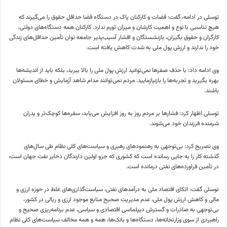
توسلی در ادامه، گفت: قضات و کارکنان پاک در دستگاه قضا حداقل حقوق را می‌گیرند که
هیچ تناسبی با نوع و اهمیت کارشان و میزان تورم ندارد. کارکنان همه دستگاه‌های دولتی،
کارگران و حقوق بگیران، بازنشستگان و اقشار آسیب‌پذیر جامعه توان تأمین حداقل‌های زندگی
خود را ندارند و ارزش پول ملی به شدت کاهش یافته است.
وی ادامه داد: با حذف صفرها نمی‌توانید ارزش پول ملی را بالا ببرید، بلکه باید از اندیشه‌ها
بهره بگیرید و تجربه‌ها را
بازنیازمایید
. مردم نمی‌توانند مدام شاهد آزمایش و خطای مسئولان
باشند.
توسلی
اظهار کرد: فشارها بر مردم روز به روز افزایش می‌یابد، سفره‌ها کوچک‌تر و پدران
شرمنده فرزندان خود می‌شوند.
وی تصریح کرد: بی‌توجهی به رهنمودهای رهبری و سیاست‌های کلی نظام طی سال‌های
گذشته کار را به جایی رسانده است که کشوری که
جزو
اولین دارندگان ذخایر نفت جهان است،
در تأمین فراورده‌های نفتی درمانده است.
توسلی گفت: اتکای اقتصاد ملی به درآمدهای نفتی، سیاست‌گذاری‌های غلط در حوزه ارزی و
مالی و کاهش ارزش پول ملی، عدم مدیریت
صحیح
منابع موجود ارزی و ریالی در کشور،
بی‌توجهی به صادرات و گسترش دیپلماسی اقتصادی و سیاسی، عدم برنامه‌ریزی
صحیح
و
راهبردی از سوی وزارتخانه‌ها، دستگاه‌ها و بانک‌ها، همه و همه مخالف سیاست‌های کلی نظام