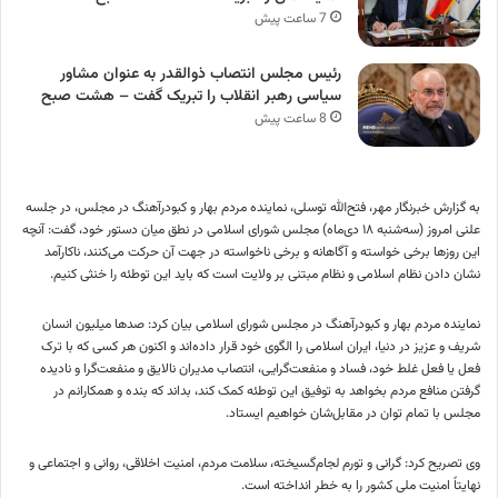
7 ساعت پیش
رئیس مجلس انتصاب ذوالقدر به عنوان مشاور
سیاسی رهبر انقلاب را تبریک گفت – هشت صبح
8 ساعت پیش
به گزارش خبرنگار مهر، فتح‌الله توسلی، نماینده مردم بهار و کبودرآهنگ در مجلس، در جلسه
علنی امروز (سه‌شنبه ۱۸ دی‌‎ماه) مجلس شورای اسلامی در نطق میان دستور خود، گفت: آنچه
این روزها برخی خواسته و آگاهانه و برخی ناخواسته در جهت آن حرکت می‌کنند، ناکارآمد
نشان دادن نظام اسلامی و نظام
مبتنی بر
ولایت است که باید این
توطئه
را خنثی کنیم‌.
نماینده مردم بهار و کبودرآهنگ در مجلس شورای اسلامی بیان کرد: صدها میلیون انسان
شریف و عزیز در دنیا، ایران اسلامی را الگوی خود قرار داده‌اند و اکنون هر کسی که با ترک
فعل
یا فعل
غلط خود، فساد و منفعت‌گرایی، انتصاب مدیران نالایق و منفعت‌گرا و نادیده
گرفتن منافع مردم بخواهد به توفیق این
توطئه
کمک کند، بداند که
بنده
و همکارانم در
مجلس
با تمام
توان در مقابل‌شان خواهیم ایستاد.
وی تصریح کرد: گرانی و تورم لجام‌گسیخته، سلامت مردم، امنیت اخلاقی، روانی و اجتماعی و
نهایتاً امنیت ملی کشور را به خطر انداخته است.