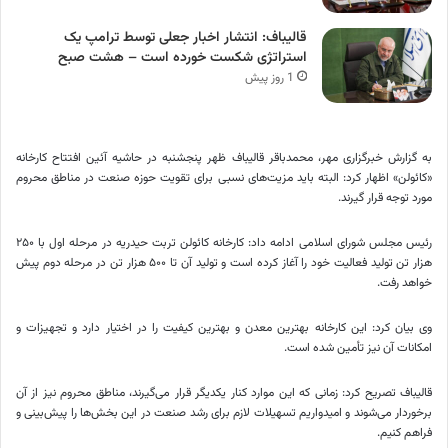
قالیباف: انتشار اخبار جعلی توسط ترامپ یک
استراتژی شکست خورده است – هشت صبح
1 روز پیش
به گزارش خبرگزاری مهر، محمدباقر قالیباف ظهر پنجشنبه در حاشیه آئین افتتاح کارخانه
«
کائولن
» اظهار کرد: البته باید مزیت‌های نسبی برای تقویت حوزه صنعت در مناطق محروم
مورد توجه قرار گیرند.
رئیس مجلس شورای اسلامی ادامه داد: کارخانه
کائولن
تربت حیدریه در مرحله اول با ۲۵۰
هزار تن تولید فعالیت خود را آغاز کرده است و تولید آن تا ۵۰۰ هزار تن در
مرحله دوم
پیش
خواهد رفت.
وی بیان کرد: این کارخانه بهترین معدن و بهترین کیفیت را در اختیار دارد و تجهیزات و
امکانات آن نیز تأمین شده است.
قالیباف تصریح کرد: زمانی که این موارد کنار یکدیگر قرار می‌گیرند، مناطق محروم نیز از آن
برخوردار می‌شوند و امیدواریم تسهیلات لازم برای رشد صنعت در این بخش‌ها را پیش‌بینی و
فراهم کنیم.