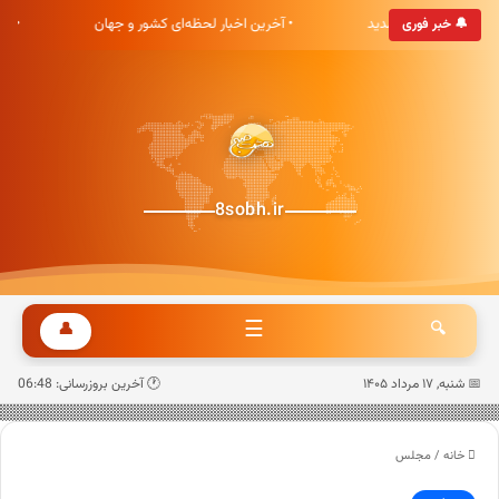
ری هشت صبح خوش آمدید
• آخرین اخبار لحظه‌ای کشور و جهان
• 
🔔 خبر فوری
8sobh.ir
☰
👤
🔍
📅 شنبه, ۱۷ مرداد ۱۴۰۵
🕐 آخرین بروزرسانی: 06:48
خانه
/
مجلس