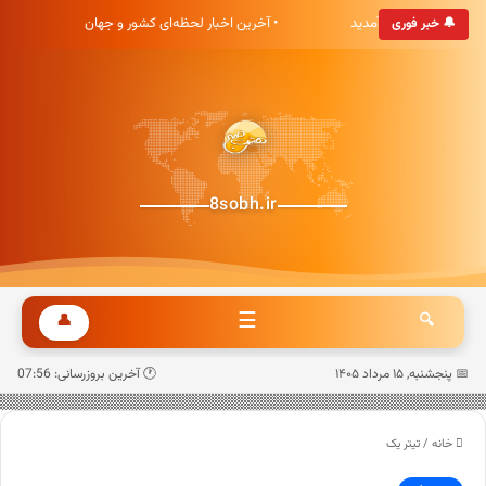
خبری هشت صبح خوش آمدید
• آخرین اخبار لحظه‌ای کشور و جهان
🔔 خبر فوری
8sobh.ir
☰
👤
🔍
📅 پنجشنبه, ۱۵ مرداد ۱۴۰۵
🕐 آخرین بروزرسانی: 07:56
خانه
/
تیتر یک