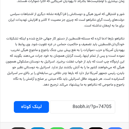
زمان بیشتری با اونجلیست‌ها بگذراند تا یهودیان آمریکایی که اکثرا دموکرات هستند.
شور و اشتیاقی که امروز هیگی و دوستانش را فرا گرفته نشانه دیگری از اشتباهات سیاسی
دولت‌های راست گرای نتانیاهو است که چیزی جز مصیبت ۷ اکتبر و افزایش تهدیدات ایران
برای ما به ارمغان نداشته است.
نتانیاهو بار‌ها ادعا کرده که مسئله فلسطین از دستور کار جهانی خارج شده و اینکه تشکیلات
خودگردان فلسطینی باید تضعیف و حاکمیت حماس در غزه تقویت شود. وی روابط با
یهودیان آمریکا و حزب دموکرات را به نفع پیش بینی جنگ یاجوج و ماجوج هیگی تخریب
نموده است؛ و پس از تمام اینها، راست گرایان همچنان به خود جرات می‌دهند بگویند که
این اردوگاه چپ است که باید از خواب غفلت برخیزد. اسرائیل به دوستان مشکوکی همچون
هیگی که می‌خواهند کشور ما را به آتش بکشند نیاز ندارد. اسرائیل به دوستانی نظیر جو
بایدن، رئیس جمهور آمریکا نیاز دارد که بار‌ها چتر دفاعی بی سابقه‌ای را بر بالای سر اسرائیل
گسترانیده است. هر شهروند عاقل اسرائیلی باید نگاه مبتنی بر صلح و آرامش را به نگاه
یاجوج و ماجوجی که نتانیاهو به ما پیشنهاد می‌کند ترجیح دهد.
لینک کوتاه