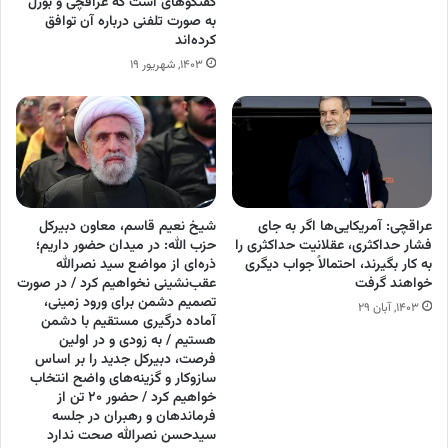
گفتگو‌های است که عراقچی و بورل
به صورت تلفنی درباره آن توافق
کرده‌اند
۱۴۰۳, شهریور ۱۹
عراقچی: آمریکایی‌ها اگر به جای
شیخ نعیم قاسم، معاون دبیرکل
فشار حداکثری، عقلانیت حداکثری را
حزب الله: در میدان حضور داریم؛
به کار بگیرند، احتمالاً جواب دیگری
ذره‌ای از مواضع سید نصرالله
خواهند گرفت
عقب‌نشینی نخواهیم کرد / در صورت
تصمیم دشمن برای ورود زمینی،
۱۴۰۳, آبان ۲۹
آماده درگیری مستقیم با دشمن
هستیم / به زودی و در اولین
فرصت، دبیرکل جدید را بر اساس
سازوکار و گزینه‌های واضح انتخاب
خواهیم کرد / حضور ۲۰ تن از
فرماندهان و رهبران در جلسه
سیدحسن نصرالله صحت ندارد