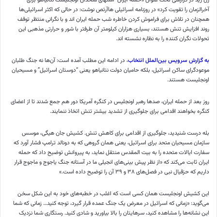
آخرالزمان را تقویت کرد» در روزنامه اسرائیلی هاآرتص نوشت: در حالی که اکثر اسرائیلی‌ها
همچنان در تلاش برای فراموش کردن خاطره شب حمله ایران اند و با نگرانی منتظر توقف
روند افزایش تنش هستند، بسیاری هزاران کیلومتر آن طرفتر با شور و حرارتی مذهبی این
تحولات نگران کننده را به نظاره نشسته اند.
به گزارش سرویس بین‌الملل انتخاب
، در ادامه این مطلب آمده است: آن‌ها نه جنگ طلبان
موعودگرای ساکن اسرائیل، بلکه حامیان دولت نتانیاهو یعنی “دوستان اسرائیل” و مسیحیان
اونجلیست هستند.
روز بعد از حمله ایران، صد‌ها رهبر اونجلیس در کنگره آمریکا دور هم جمع شدند تا از اعضای
کنگره بخواهند اقدامی برای جلوگیری از تشدید بیشتر تنش اتخاذ ننمایند.
بله درست شنیدید، جلوگیری از اقدامی برای کاهش تنش. کشیش جان هیگی، موسس
سازمان مسیحیان متحد برای اسرائیل، یعنی همان گروهی که به دونالد ترامپ فشار آورد که
سفارت ایالات متحده را به بیت المقدس منتقل نماید، به پیروانش توضیح داد که حمله
ایران ثابت می‌کند که «از نظر پیش بینی‌های انجیلی ما در آستانه جنگ یاجوج و ماجوج قرار
داریم که حزقیال نبی در فصل‌های ۳۸ و ۳۹ آن را توضیح داده است.»
این کشیش اونجلیست همان کسی است که اغلب در خطبه‌های خود به این شکل سخن
می‌گوید: «زمانی که اسرائیل در معرض یک جنگ عمده قرار گیرد، توجه کنید… زمانی که شما
این نشانه‌ها را مشاهده کنید، سرهایتان را بالا بیاورید و شادی کنید. رستگاری شما نزدیک