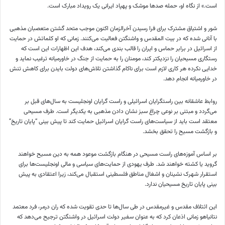
است.» از نگاه او، حمله صد‌ها موشک و پهپاد ایرانی یک رویداد مبارک است.
شور و اشتیاق مشترک برای فرا رسیدن آخرالزمان اکنون موجب متحد گشتن متعصبان مذهبی
با آنانی شده که در بیت المقدس و واشنگتن فعالیت می‌کنند. زمانی که او کلماتش در حمایت
از اسرائیل در برابر حماس و ایران را قالب بندی می‌کند، هدف این اظهارات این است که
رستگاری مسیحیان را نزدیکتر کند، مومنان را به حمایت از جنگ در خاورمیانه ترغیب نماید و
خدایی نکرده هر کاری لازم است برای ناکام گذاشتن تلاش‌های دولت بایدن برای کاهش تنش
در خاورمیانه انجام دهد.
روابط عاشقانه بین راستگرایان اسرائیلی و راست گرایان اونجلیست به سال‌های قبل بر
می‌گردد و مبتنی بر نوعی چراغ سبز نشان دادن مذهبی به یکدیگر است. طرف مسیحی
معتقد است باید از سیاست‌های راست گرایان اسرائیل حمایت کند تا پیش بینی “پایان تاریخ”
و بازگشت مسیح را تحقق بخشد.
بر اساس آموزه‌های راست مسیحی در هنگام بازگشت موعود همه به دین مسیح خواهند
گروید یا کشته خواهند شد. طرف یهودی از حمایت‌های سیاسی و مالی اونجلیست‌ها برای
استقرار شهرک نشینان و اشغال مناطق فلسطینی استقبال می‌کند، زیرا اعتقادی به پیش
بینی پایان تاریخ مسیحیان ندارد.
این ائتلاف مقدس و غیرمقدس در طی سال‌ها تا حدی تقویت شده که ران درمر، فرد معتمد
نتانیاهو زمانی اذعان کرد که به عنوان سفیر دولت اسرائیل در واشنگتن ترجیح می‌دهد که