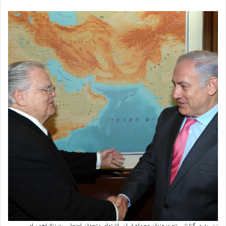
زن رید در گزارشی تحت عنوان «حمله ایران اشتهای متحدان اونجلیست نتانیاهو برای