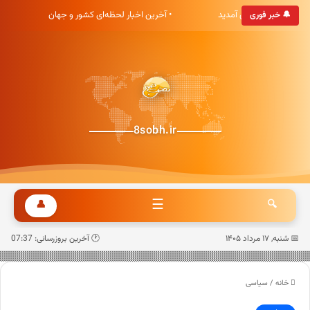
 خبری هشت صبح خوش آمدید
• آخرین اخبار لحظه‌ای کشور و جهان
🔔 خبر فوری
8sobh.ir
☰
👤
🔍
📅 شنبه, ۱۷ مرداد ۱۴۰۵
🕐 آخرین بروزرسانی: 07:37
خانه
/
سیاسی