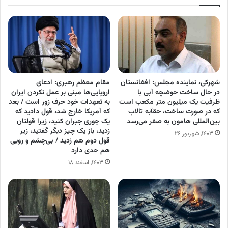
شهرکی، نماینده مجلس: افغانستان
مقام معظم رهبری: ادعای
در حال ساخت حوضچه آبی با
اروپایی‌ها مبنی بر عمل نکردن ایران
ظرفیت یک میلیون متر مکعب است
به تعهدات خود حرف زور است / بعد
که در صورت ساخت، حقآبه تالاب
که آمریکا خارج شد، قول دادید که
بین‌المللی هامون به صفر می‌رسد
یک جوری جبران کنید، زیرا قولتان
زدید، باز یک چیز دیگر گفتید، زیر
۱۴۰۳, شهریور ۲۶
قول دوم هم زدید / بی‌چشم و رویی
هم حدی دارد
۱۴۰۳, اسفند ۱۸