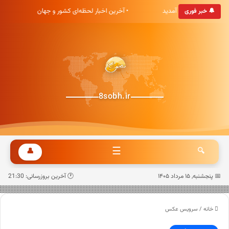
خبری هشت صبح خوش آمدید
• آخرین اخبار لحظه‌ای کشور و جهان
🔔 خبر فوری
8sobh.ir
☰
👤
🔍
📅 پنجشنبه, ۱۵ مرداد ۱۴۰۵
🕐 آخرین بروزرسانی: 21:30
خانه
/
سرویس عکس