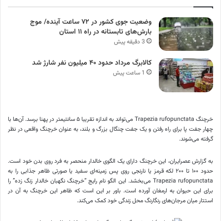
وضعیت جوی کشور در ۷۲ ساعت آینده/ موج
بارش‌های تابستانه در راه ۱۱ استان
3 دقیقه پیش
کالابرگ مرداد حدود ۴۰‌ میلیون نفر شارژ شد
1 ساعت پیش
خرچنگ Trapezia rufopunctata می‌تواند به اندازه تقریبا ۵ سانتیمتر در پهنا برسد. آن‌ها با
چهار جفت پا برای راه رفتن و یک جفت چنگال بزرگ و بلند، به عنوان خرچنگ واقعی در نظر
گرفته می‌شوند.
به گزارش عصرایران، این خرچنگ دارای یک الگوی خالدار منحصر به فرد روی بدن خود است.
حدود ۱۰۰ تا ۲۰۰ لکه قرمز یا نارنجی روی پس زمینه‌ای سفید یا صورتی ظاهر جذابی را به
Trapezia rufopunctata می‌بخشد. این الگو نام رایج “خرچنگ نگهبان خالدار زنگ زده” را
برای این حیوان به ارمغان آورده است. باور بر این است که ظاهر این خرچنگ به آن در
استتار میان مرجان‌های رنگارنگ محل زندگی خود کمک می‌کند.