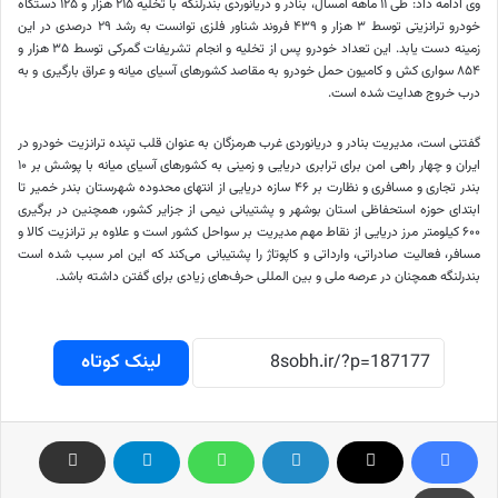
وی ادامه داد: طی ۱۱ ماهه امسال، بنادر و دریانوردی بندرلنگه با تخلیه ۲۱۵ هزار و ۱۲۵ دستگاه
خودرو ترانزیتی توسط ۳ هزار و ۴۳۹ فروند شناور فلزی توانست به رشد ۲۹ درصدی در این
زمینه دست یابد. این تعداد خودرو پس از تخلیه و انجام تشریفات گمرکی توسط ۳۵ هزار و
۸۵۴ سواری کش و کامیون حمل خودرو به مقاصد کشورهای آسیای میانه و عراق بارگیری و به
درب خروج هدایت شده است.
گفتنی است، مدیریت بنادر و دریانوردی غرب هرمزگان به عنوان قلب تپنده ترانزیت خودرو در
ایران و چهار راهی امن برای ترابری دریایی و زمینی به کشورهای آسیای میانه با پوشش بر ۱۰
بندر تجاری و مسافری و نظارت بر ۴۶ سازه دریایی از انتهای محدوده شهرستان بندر خمیر تا
ابتدای حوزه استحفاظی استان بوشهر و پشتیبانی نیمی از جزایر کشور، همچنین در برگیری
۶۰۰ کیلومتر مرز دریایی از نقاط مهم مدیریت بر سواحل کشور است و علاوه بر ترانزیت کالا و
مسافر، فعالیت صادراتی، وارداتی و
کاپوتاژ
را پشتیبانی می‌کند که این امر سبب شده است
بندرلنگه همچنان در عرصه ملی و بین
المللی
حرف‌های زیادی برای گفتن داشته باشد.
لینک کوتاه