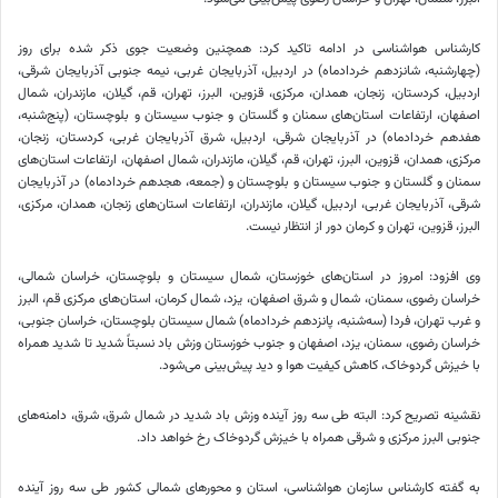
کارشناس هواشناسی در ادامه تاکید کرد: همچنین وضعیت جوی ذکر شده برای روز
(چهارشنبه، شانزدهم خردادماه) در اردبیل، آذربایجان غربی، نیمه جنوبی آذربایجان شرقی،
اردبیل، کردستان، زنجان، همدان، مرکزی، قزوین، البرز، تهران، قم، گیلان، مازندران، شمال
اصفهان، ارتفاعات استان‌های سمنان و گلستان و جنوب سیستان و بلوچستان، (پنج‌شنبه،
هفدهم خردادماه) در آذربایجان شرقی، اردبیل، شرق آذربایجان غربی، کردستان، زنجان،
مرکزی، همدان، قزوین، البرز، تهران، قم، گیلان، مازندران، شمال اصفهان، ارتفاعات استان‌های
سمنان و گلستان و جنوب سیستان و بلوچستان و (جمعه، هجدهم خردادماه) در آذربایجان
شرقی، آذربایجان غربی، اردبیل، گیلان، مازندران، ارتفاعات استان‌های زنجان، همدان، مرکزی،
البرز، قزوین، تهران و کرمان دور از انتظار نیست.
وی افزود: امروز در استان‌های خوزستان، شمال سیستان و بلوچستان، خراسان شمالی،
خراسان رضوی، سمنان، شمال و شرق اصفهان، یزد، شمال کرمان، استان‌های مرکزی قم، البرز
و غرب تهران، فردا (سه‌شنبه، پانزدهم خردادماه) شمال سیستان بلوچستان، خراسان جنوبی،
خراسان رضوی، سمنان، یزد، اصفهان و جنوب خوزستان وزش باد نسبتاً شدید تا شدید همراه
با خیزش گردوخاک، کاهش کیفیت هوا و دید پیش‌بینی می‌شود.
نقشینه تصریح کرد: البته طی سه روز آینده وزش باد شدید در شمال شرق، شرق، دامنه‌های
جنوبی البرز مرکزی و شرقی همراه با خیزش گردوخاک رخ خواهد داد.
به گفته کارشناس سازمان هواشناسی، استان و محورهای شمالی کشور طی سه روز آینده