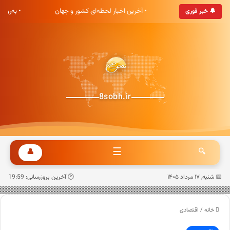
هشت صبح خوش آمدید
• آخرین اخبار لحظه‌ای کشور و جهان
• به‌رو
🔔 خبر فوری
8sobh.ir
☰
👤
🔍
📅 شنبه, ۱۷ مرداد ۱۴۰۵
🕐 آخرین بروزرسانی: 19:59
خانه
/
اقتصادی