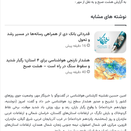
به گزارش هشت صبح و به نقل از مهر :
نوشته های مشابه
قدردانی بانک دی از همراهی رسانه‌ها در مسیر رشد
و تحول
16 دقیقه پیش
هشدار نارنجی هواشناسی برای ۴ استان؛ رگبار شدید
و سقوط سنگ در راه است – هشت صبح
40 دقیقه پیش
امین حسین نقشینه کارشناس هواشناسی در گفت‌وگو با خبرنگار مهر، وضعیت جوی روزهای
کشور را تشریح و صدور هشدار سطح زرد هواشناسی خبر داد و گفت: امروز (دوشنبه،
چهاردهم خردادماه) با وقوع رگبار باران، رعد و برق، وزش باد شدید موقت، برخی نقاط
گردوخاک و بارش تگرگ در ارتفاعات استان‌های گلستان، خراسان شمالی و ارتفاعات غربی
مازندران و روز (سه‌شنبه، پانزدهم خردادماه) در غرب آذربایجان غربی، شرق گیلان، مازندران،
قزوین، مرکزی، قم، شمال اصفهان، نیمه جنوبی زنجان، شمال همدان، ارتفاعات استان‌های
البرز، سمنان، تهران و خراسان رضوی پیش‌بینی می‌شود.