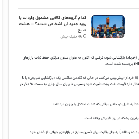
کدام گروه‌های کالایی مشمول واردات با
رویه جدید ارز اشخاص شدند؟ – هشت
صبح
46 دقیقه پیش
ن (خرداد) بازگشایی شود؛ فرضی که اکنون به عنوان ستون مرکزی حفظ ثبات بازارهای
به گزارش انتخاب، سناریوی پایه جی‌پی‌مورگان، بازگشایی را حدود اول ژوئن (۱۱ خرداد) پیش‌بینی می‌کند، در حالی که گلدمن ساکس یک «بازگشایی تدریجی» را تا
پایان ژوئن (اوایل تیر) محتمل می‌داند. تحت این سناریو، گلدمن ساکس انتظار دارد قیمت نفت برنت تثبیت شود و سپس تا پایان سال جاری به سمت ۹۰ دلار در
اً به دلیل دو حائل موقتی که شدت اختلال را پنهان کرده‌اند:
۵.۵ میلیون بشکه در روز کاهش داده و ظاهراً به جای رقابت برای تأمین منابع در بازارهای جهانی، از ذخایر خود