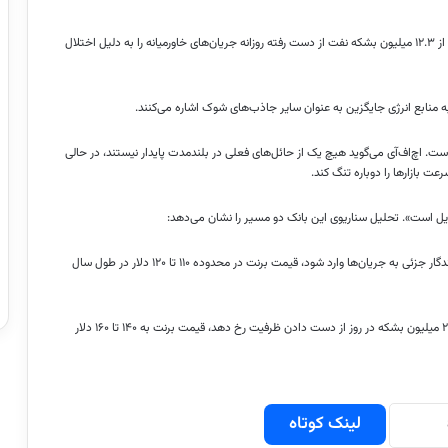
به گفته اچ‌اف‌آی ریسرچ، این دو تغییر به تنهایی حدود ۹.۳ میلیون بشکه از ۱۲.۳ میلیون بشکه نفت از دست رفته روزانه جریان‌های خاورمیانه را به دلیل اختلال
 منابع انرژی جایگزین به عنوان سایر جاذب‌های شوک اشاره می‌کنند.
ت. اچ‌اف‌آی می‌گوید هیچ یک از حائل‌های فعلی در بلندمدت پایدار نیستند، در حالی
 بازارها را دوباره تنگ کند.
 است». تحلیل سناریوی این بانک دو مسیر را نشان می‌دهد:
۱. اگر بازگشت هرمز تا پایان ژوئیه (اوایل مرداد) به تأخیر بیفتد و آسیب ماندگار جزئی به جریان‌ها وارد شود، قیمت برنت در محدوده ۱۱۰ تا ۱۲۰ دلار در طول سال
۲. اگر تأخیر تا پایان ژوئیه ادامه یابد و آسیب دائمی شدیدتری به میزان ۲.۵ میلیون بشکه در روز از دست دادن ظرفیت رخ دهد، قیمت برنت به ۱۴۰ تا ۱۶۰ دلار
لینک کوتاه