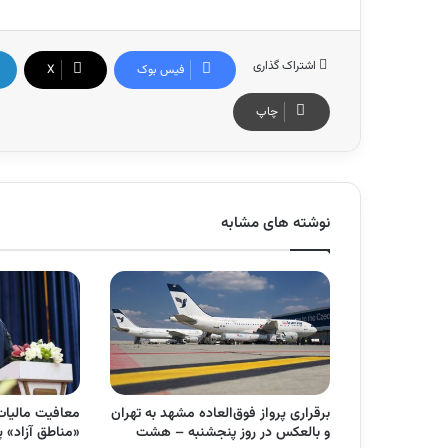
اشتراک گذاری
فیس بوک
X
چاپ
نوشته های مشابه
برقراری پرواز فوق‌العاده مشهد به تهران
معافیت مالیات
و بالعکس در روز پنجشنبه – هشت
«مناطق آزاد» 