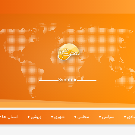
8sobh.ir
ادی ▾
سیاسی ▾
مجلس ▾
شهری ▾
ورزشی ▾
استان ها ▾