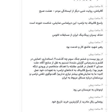
6 ساعت پیش
گالیکش، روایت شبی دیگر از ایستادگی مردم – هشت صبح
6 ساعت پیش
پاسخ قالیباف به ترامپ: این دیپلماسی نمایشی، شکست خورده است
6 ساعت پیش
حذف پسران پینگ‌پنگ ایران از مسابقات لائوس
7 ساعت پیش
رهبر شهید عاشق کار و خدمت بود
7 ساعت پیش
در روز بیست و ششم جنگ سوم چه گذشت؟/ استانداری: اصابتی در
قشم و بندرعباس گزارش نشده/ تسنیم به نقل از منابع آگاه: علت
صدای ۲ انفجار در قشم، مقابله با اهداف متخاصم در ورودی تنگه
هرمز بود/ پاسخ قالیباف به ادعاهای ترامپ: به تعهدات‌ خود عمل
کنید؛ ما به نمایش‌های بیشتر نیازی نداریم/ گفت‌وگوی تلفنی ترامپ و
بن‌سلمان درباره مسائل مربوط به ایران
7 ساعت پیش
اردوغان به عربستان می رود
7 ساعت پیش
رونمایی رئال مادرید از گران‌ترین خرید تاریخ خود
8 ساعت پیش