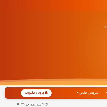
سرویس عکس ▾
👤
ورود / عضویت
🕐 آخرین بروزرسانی: 08:25