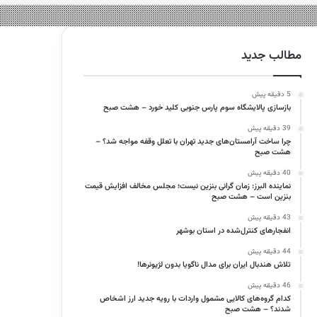
مطالب جدید
5 دقیقه پیش
بازسازی پالایشگاه سوم پارس جنوبی کلید خورد – هشت صبح
39 دقیقه پیش
چرا ساخت آرامستان‌های جدید تهران با تعلل وقفه مواجه شد؟ –
هشت صبح
40 دقیقه پیش
نماینده البرز: زمان گرانی بنزین نیست؛ مجلس مخالف افزایش قیمت
بنزین است – هشت صبح
43 دقیقه پیش
انفجارهای کنترل‌شده در استان بوشهر
44 دقیقه پیش
تلاش هندبال ایران برای مدال ناگویا بدون لژیونرها!
46 دقیقه پیش
کدام گروه‌های کالایی مشمول واردات با رویه جدید ارز اشخاص
شدند؟ – هشت صبح