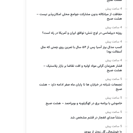
هشت صبح
4 ساعت پیش
حفاظت از میانکاله بدون مشارکت جوامع محلی امکان‌پذیر نیست –
هشت صبح
4 ساعت پیش
روزنه دیپلماسی در اوج تنش؛ توافق ایران و آمریکا در راه است؟
4 ساعت پیش
کسب مدال برنز آسیا پس از ۵۴ سال با تمرین روی چمنی که مثل
آسفالت بود!
4 ساعت پیش
فشار هم‌زمان گرانی مواد اولیه و افت تقاضا بر بازار پلاستیک –
هشت صبح
5 ساعت پیش
تجمعات شبانه در خیابان ها تا پایان ماه صفر ادامه دارد – هشت
صبح
5 ساعت پیش
خاموشی با برنامه برق در کهگیلویه و بویراحمد – هشت صبح
5 ساعت پیش
منشأ صدای انفجار در قشم مشخص شد
5 ساعت پیش
۱۰ خوشحالی گل زودتر از موعد