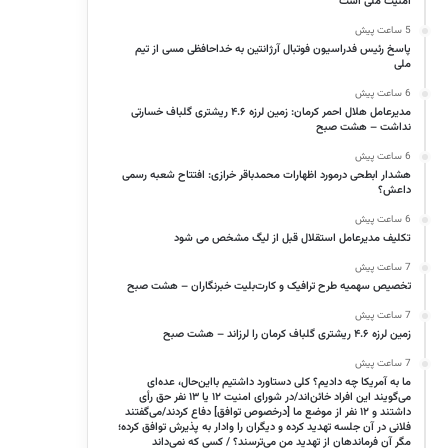
امنیت ملی است
5 ساعت پیش
پاسخ رئیس فدراسیون فوتبال آرژانتین به خداحافظی مسی از تیم
ملی
6 ساعت پیش
مدیرعامل هلال احمر کرمان: زمین لرزه ۴.۶ ریشتری گلباف خسارتی
نداشت – هشت صبح
6 ساعت پیش
هشدار ابطحی درمورد اظهارات محمدباقر خرازی: افتتاح شعبه رسمی
داعش؟
6 ساعت پیش
تکلیف مدیرعامل استقلال قبل از لیگ مشخص می شود
7 ساعت پیش
تخصیص سهمیه طرح ترافیک و کارت‌بلیت خبرنگاران – هشت صبح
7 ساعت پیش
زمین لرزه ۴.۶ ریشتری گلباف کرمان را لرزاند – هشت صبح
7 ساعت پیش
ما به آمریکا چه دادیم؟ کلی دستاورد داشتیم بااین‌حال، عده‌ای
می‌گویند این افراد خائن‌اند/در شورای امنیت ۱۲ یا ۱۳ نفر حق رأی
داشتند و ۱۲ نفر از موضع ما [درخصوص توافق] دفاع کردند/می‌گفتند
فلانی در آن جلسه تهدید کرده و دیگران را وادار به پذیرش توافق کرده؛
مگر آن فرماندهان از تهدید من می‌ترسند؟ / کسی که نمی‌داند