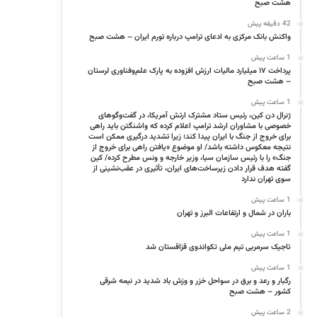
هشت صبح
42 دقیقه پیش
واکنش بانک مرکزی به ادعای ترامپ درباره تورم ایران – هشت صبح
1 ساعت پیش
پرداخت ۱۷ میلیارد مالیات ارزش افزوده به پارک علم‌وفناوری لرستان
– هشت صبح
1 ساعت پیش
ژنرال دن کین، رئیس ستاد مشترک ارتش آمریکا، در گفت‌وگوهای
خصوصی با مشاوران ارشد ترامپ اعلام کرده که واشنگتن باید راهی
برای خروج از جنگ با ایران پیدا کند؛ زیرا تشدید درگیری ممکن است
نتیجه معکوس داشته باشد/ او موضوع «یافتن راهی برای خروج از
جنگ» را با رئیس سازمان سیا، وزیر خارجه و ونس مطرح کرده/ کین
گفته هدف قرار دادن زیرساخت‌های ایران، تأثیری در عقب‌نشینی از
سوی تهران ندارد
1 ساعت پیش
باران در شمال و ارتفاعات البرز و تهران
1 ساعت پیش
تاجیک سرمربی تیم ملی تکواندوی قزاقستان شد
1 ساعت پیش
رگبار و رعد و برق در سواحل خزر و وزش باد شدید در نیمه شرقی
کشور – هشت صبح
2 ساعت پیش