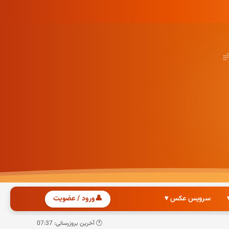
سرویس عکس ▾
👤
ورود / عضویت
🕐 آخرین بروزرسانی: 07:37