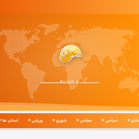
8sobh.ir
ادی ▾
سیاسی ▾
مجلس ▾
شهری ▾
ورزشی ▾
استان ها ▾