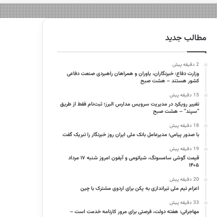
مطالب جدید
2 دقیقه پیش
وزارت دفاع: خبرنگاران، یاوران و همراهان راهبردی صنعت دفاعی
کشور هستند – هشت صبح
15 دقیقه پیش
تغییر رویکرد در مدیریت سرویس مدارس البرز؛ ثبت‌نام‌ فقط از طریق
“سپند” – هشت صبح
18 دقیقه پیش
با صدور پیامی؛ مدیرعامل بانک ملی ایران روز خبرنگار را تبریک گفت
19 دقیقه پیش
قیمت گوشی سامسونگ، شیائومی و آیفون امروز شنبه ۱۷ مرداد
۱۴۰۵
20 دقیقه پیش
اعزام تیم ملی تیراندازی به پکن برای اردوی مشترک با چین
33 دقیقه پیش
مهاجرانی: هفته دولت، فرصتی برای مرور کارنامه خدمت است –